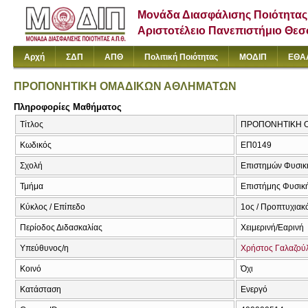
Μονάδα Διασφάλισης Ποιότητας
Αριστοτέλειο Πανεπιστήμιο Θε
Αρχή
ΣΔΠ
ΑΠΘ
Πολιτική Ποιότητας
ΜΟΔΙΠ
ΕΘΑ
ΠΡΟΠΟΝΗΤΙΚΗ ΟΜΑΔΙΚΩΝ ΑΘΛΗΜΑΤΩΝ
Πληροφορίες Μαθήματος
Τίτλος
ΠΡΟΠΟΝΗΤΙΚΗ Ο
Κωδικός
ΕΠ0149
Σχολή
Επιστημών Φυσική
Τμήμα
Επιστήμης Φυσική
Κύκλος / Επίπεδο
1ος / Προπτυχιακ
Περίοδος Διδασκαλίας
Χειμερινή/Εαρινή
Υπεύθυνος/η
Χρήστος Γαλαζού
Κοινό
Όχι
Κατάσταση
Ενεργό