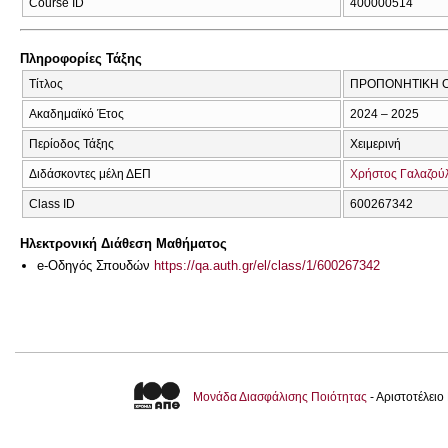
Course ID
400000514
Πληροφορίες Τάξης
Τίτλος
ΠΡΟΠΟΝΗΤΙΚΗ 
Ακαδημαϊκό Έτος
2024 – 2025
Περίοδος Τάξης
Χειμερινή
Διδάσκοντες μέλη ΔΕΠ
Χρήστος Γαλαζού
Class ID
600267342
Ηλεκτρονική Διάθεση Μαθήματος
e-Οδηγός Σπουδών
https://qa.auth.gr/el/class/1/600267342
Μονάδα Διασφάλισης Ποιότητας
- Αριστοτέλει