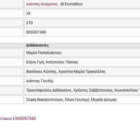
Ιωαννης Αυγερινος
Μ Ευσταθιου
18
270
600267348
Διδάσκοντες
Μαρία Παπαΐωάννου
Ελένη Γιγή, Απόστολος Τσάπας
Βασίλειος Κώτσης, Χριστίνα-Μαρία Τρακατέλλη
Ιωάννης Γουλής
Τριαντάφυλλος Διδάγγελος, Χρήστος Σαββόπουλος, Κωνσταντίνος 
Σοφία Βακαλοπούλου, Όλγα Γιουλεμέ, Μιχαήλ Δούμας
el/class/1/600267348