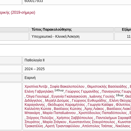
600017933
ρικής (2019-σήμερα)
Τύπος Παρακολούθησης
Εξάμ
Υποχρεωτικό - Κλινική Άσκηση
11
Παθολογία II
2024 – 2025
Εαρινή
Χριστίνα Άντζα
Σοφία Βακαλοπούλου
Θεμιστοκλής Βασιλειάδης
140ωρ
Ελένη Γαβριηλάκη
Γεώργιος Γερμανίδης
Παναγιώτης Γεωργ
18ωρ
Όλγα Γιουλεμέ
Ευγενία Γκαλιαγκούση
Ιωάννης Γουλής
Θεό
Διδάγγελος
Μιχαήλ Δούμας
Γεώργιος Ευθυμιάδης
Ελένη Θεοχα
Καραγιάννης
Θεόδωρος Καραμήτσος
Γεωργία Καϊάφα
Φίλιππος
Καλλιόπη Κώτσα
Βασίλειος Κώτσης
Άρης Λιάκος
Βασίλειος Λια
Μπεκιάρη
Μαρία Παπαΐωάννου
Χριστόδουλος Παπαδόπουλος
Στέργιος Πολύζος
Χρήστος Σαββόπουλος
Παντελεήμων Σαραφί
Σπυράτος
Μαρία Στάγκου
Κωνσταντίνος Σταυρόπουλος
Κωνσταν
Τρακατέλλη
Αρετή Τριανταφύλλου
Απόστολος Τσάπας
Νικόλαος