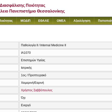
Διασφάλισης Ποιότητας
έλειο Πανεπιστήμιο Θεσσαλονίκης
Ποιότητας
ΜΟΔΙΠ
ΕΘΑΑΕ
ΟΜΕΑ
Αξιολόγηση
Πιστοποί
Παθολογία II / Internal Medicine II
ΙΑ1070
Επιστημών Υγείας
Ιατρικής
1ος / Προπτυχιακό
Χειμερινή/Εαρινή
Χρήστος Σαββόπουλος
Όχι
Ενεργό