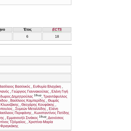
ηνο
Έτος
ECTS
6
18
Βασίλειος Βασιλικός
Ευθυμία Βλαχάκη
ιανός
Γεώργιος Γιαννακούλας
Ελένη Γιγή
18ωρ
δωρος Δημητρούλας
Τριαντάφυλλος
ρίδου
Βασίλειος Καμπερίδης
Θωμάς
 Κλωνιζάκης
Θεοχάρης Κουφάκης
κόπουλος
Συμεών Μεταλλίδης
Ελένη
Βασίλειος Περιφάνης
Κωνσταντίνος Πετίδης
18ωρ
δης
Εμμανουήλ Σινάκος
Διονύσιος
τίνος Τζιόμαλος
Χριστίνα-Μαρία
 Φραγκάκης