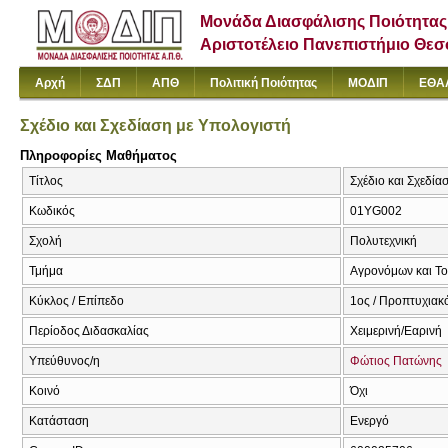
Μονάδα Διασφάλισης Ποιότητας
Αριστοτέλειο Πανεπιστήμιο Θε
Αρχή
ΣΔΠ
ΑΠΘ
Πολιτική Ποιότητας
ΜΟΔΙΠ
ΕΘΑ
Σχέδιο και Σχεδίαση με Υπολογιστή
Πληροφορίες Μαθήματος
Τίτλος
Σχέδιο και Σχεδία
Κωδικός
01YG002
Σχολή
Πολυτεχνική
Τμήμα
Αγρονόμων και Τ
Κύκλος / Επίπεδο
1ος / Προπτυχιακ
Περίοδος Διδασκαλίας
Χειμερινή/Εαρινή
Υπεύθυνος/η
Φώτιος Πατώνης
Κοινό
Όχι
Κατάσταση
Ενεργό