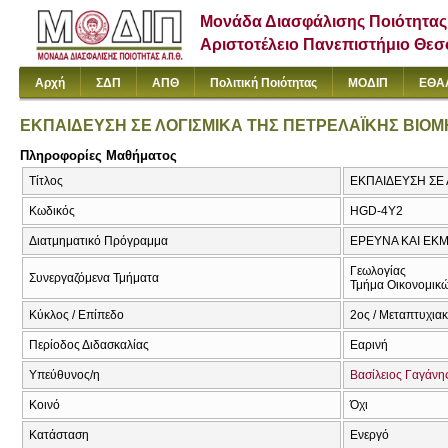
Μονάδα Διασφάλισης Ποιότητας
Αριστοτέλειο Πανεπιστήμιο Θε
Αρχή
ΣΔΠ
ΑΠΘ
Πολιτική Ποιότητας
ΜΟΔΙΠ
ΕΘΑ
ΕΚΠΑΙΔΕΥΣΗ ΣΕ ΛΟΓΙΣΜΙΚΑ ΤΗΣ ΠΕΤΡΕΛΑΪΚΗΣ ΒΙΟ
Πληροφορίες Μαθήματος
Τίτλος
ΕΚΠΑΙΔΕΥΣΗ ΣΕ 
Κωδικός
HGD-4Y2
Διατμηματικό Πρόγραμμα
ΕΡΕΥΝΑ ΚΑΙ ΕΚ
Γεωλογίας
Συνεργαζόμενα Τμήματα
Τμήμα Οικονομικώ
Κύκλος / Επίπεδο
2ος / Μεταπτυχια
Περίοδος Διδασκαλίας
Εαρινή
Υπεύθυνος/η
Βασίλειος Γαγάνη
Κοινό
Όχι
Κατάσταση
Ενεργό