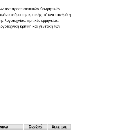
 των αντιπροσωπευτικών θεωρητικών
ιμένο ρεύμα της κριτικής, σ’ ένα σταθμό ή
 λογοτεχνίας, κριτικές ερμηνείας,
ογοτεχνική κριτική και γενετική των
ομικά
Ομαδικά
Erasmus