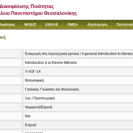
Διασφάλισης Ποιότητας
έλειο Πανεπιστήμιο Θεσσαλονίκης
Ποιότητας
ΜΟΔΙΠ
ΕΘΑΑΕ
ΟΜΕΑ
Αξιολόγηση
Πιστοποί
ική
Εισαγωγή στη λογοτεχνική κριτική / A general Introduction to literary 
Introduction à la théorie littéraire
Υ-ΛΟΓ-14
Φιλοσοφική
Γαλλικής Γλώσσας και Φιλολογίας
1ος / Προπτυχιακό
Χειμερινή/Εαρινή
Ναι
Ενεργό