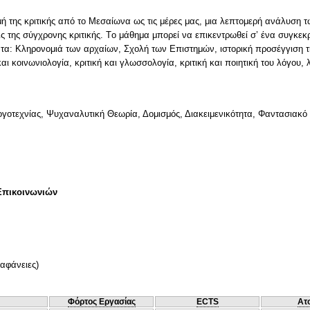
μή της κριτικής από το Mεσαίωνα ως τις μέρες μας, μια λεπτομερή ανάλυση
ις της σύγχρονης κριτικής. Tο μάθημα μπορεί να επικεντρωθεί σ’ ένα συγκεκρ
τα: Κληρονομιά των αρχαίων, Σχολή των Επιστημών, ιστορική προσέγγιση της
ι κοινωνιολογία, κριτική και γλωσσολογία, κριτική και ποιητική του λόγου, λ
Λογοτεχνίας, Ψυχαναλυτική Θεωρία, Δομισμός, Διακειμενικότητα, Φαντασιακό
Επικοινωνιών
ιαφάνειες)
Φόρτος Εργασίας
ECTS
Ατ