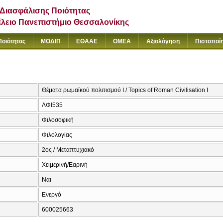
Διασφάλισης Ποιότητας
έλειο Πανεπιστήμιο Θεσσαλονίκης
Ποιότητας
ΜΟΔΙΠ
ΕΘΑΑΕ
ΟΜΕΑ
Αξιολόγηση
Πιστοποί
Θέματα ρωμαϊκού πολιτισμού Ι / Topics of Roman Civilisation I
ΛΦΙ535
Φιλοσοφική
Φιλολογίας
2ος / Μεταπτυχιακό
Χειμερινή/Εαρινή
Ναι
Ενεργό
600025663