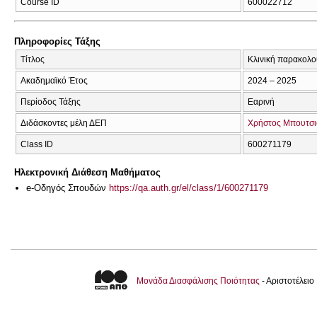
Course ID
600022712
Πληροφορίες Τάξης
Τίτλος
Κλινική παρακολο
Ακαδημαϊκό Έτος
2024 – 2025
Περίοδος Τάξης
Εαρινή
Διδάσκοντες μέλη ΔΕΠ
Χρήστος Μπουτσι
Class ID
600271179
Ηλεκτρονική Διάθεση Μαθήματος
e-Οδηγός Σπουδών
https://qa.auth.gr/el/class/1/600271179
Μονάδα Διασφάλισης Ποιότητας
- Αριστοτέλει