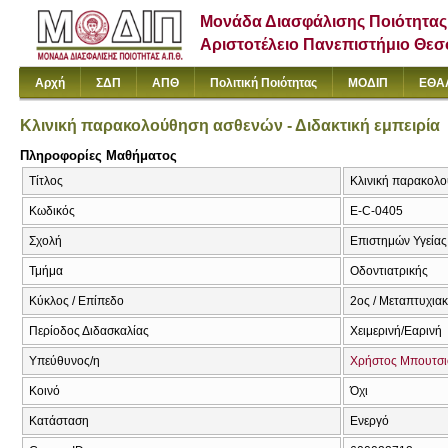
Μονάδα Διασφάλισης Ποιότητας
Αριστοτέλειο Πανεπιστήμιο Θε
Αρχή
ΣΔΠ
ΑΠΘ
Πολιτική Ποιότητας
ΜΟΔΙΠ
ΕΘΑ
Κλινική παρακολούθηση ασθενών - Διδακτική εμπειρία
Πληροφορίες Μαθήματος
Τίτλος
Κλινική παρακολού
Κωδικός
E-C-0405
Σχολή
Επιστημών Υγείας
Τμήμα
Οδοντιατρικής
Κύκλος / Επίπεδο
2ος / Μεταπτυχια
Περίοδος Διδασκαλίας
Χειμερινή/Εαρινή
Υπεύθυνος/η
Χρήστος Μπουτσι
Κοινό
Όχι
Κατάσταση
Ενεργό