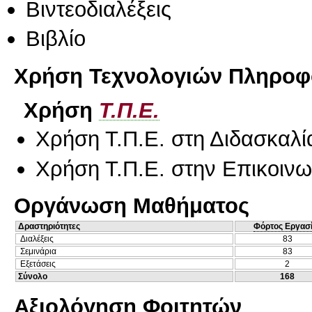
Βιντεοδιαλέξεις
Βιβλίο
Χρήση Τεχνολογιών Πληροφο
Χρήση
Τ.Π.Ε.
Χρήση Τ.Π.Ε. στη Διδασκαλί
Χρήση Τ.Π.Ε. στην Επικοινων
Οργάνωση Μαθήματος
Δραστηριότητες
Φόρτος Εργασ
Διαλέξεις
83
Σεμινάρια
83
Εξετάσεις
2
Σύνολο
168
Αξιολόγηση Φοιτητών