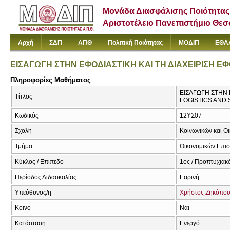
Μονάδα Διασφάλισης Ποιότητας
Αριστοτέλειο Πανεπιστήμιο Θε
Αρχή
ΣΔΠ
ΑΠΘ
Πολιτική Ποιότητας
ΜΟΔΙΠ
ΕΘΑ
ΕΙΣΑΓΩΓΗ ΣΤΗΝ ΕΦΟΔΙΑΣΤΙΚΗ ΚΑΙ ΤΗ ΔΙΑΧΕΙΡΙΣΗ Ε
Πληροφορίες Μαθήματος
ΕΙΣΑΓΩΓΗ ΣΤΗΝ 
Τίτλος
LOGISTICS AND
Κωδικός
12ΥΣ07
Σχολή
Κοινωνικών και Ο
Τμήμα
Οικονομικών Επι
Κύκλος / Επίπεδο
1ος / Προπτυχιακό
Περίοδος Διδασκαλίας
Εαρινή
Υπεύθυνος/η
Χρήστος Ζηκόπο
Κοινό
Ναι
Κατάσταση
Ενεργό