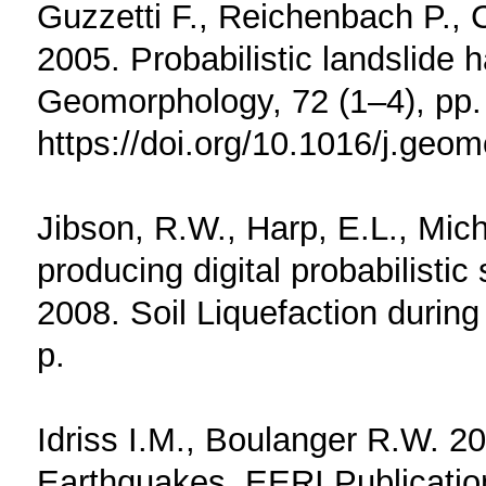
Guzzetti F., Reichenbach P., C
2005. Probabilistic landslide
Geomorphology, 72 (1–4), pp.
https://doi.org/10.1016/j.geo
Jibson, R.W., Harp, E.L., Mich
producing digital probabilistic
2008. Soil Liquefaction durin
p.
Idriss I.M., Boulanger R.W. 20
Earthquakes. EERI Publicatio