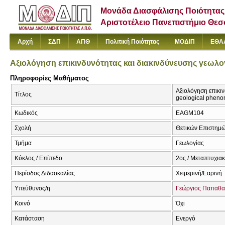
Μονάδα Διασφάλισης Ποιότητας
Αριστοτέλειο Πανεπιστήμιο Θε
Αρχή
ΣΔΠ
ΑΠΘ
Πολιτική Ποιότητας
ΜΟΔΙΠ
ΕΘΑ
Αξιολόγηση επικινδυνότητας και διακινδύνευσης γεωλ
Πληροφορίες Μαθήματος
Αξιολόγηση επικιν
Τίτλος
geological phen
Κωδικός
EAGΜ104
Σχολή
Θετικών Επιστημ
Τμήμα
Γεωλογίας
Κύκλος / Επίπεδο
2ος / Μεταπτυχια
Περίοδος Διδασκαλίας
Χειμερινή/Εαρινή
Υπεύθυνος/η
Γεώργιος Παπαθα
Κοινό
Όχι
Κατάσταση
Ενεργό