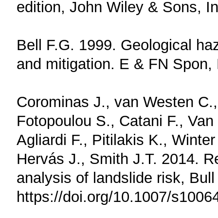
edition, John Wiley & Sons, I
Bell F.G. 1999. Geological ha
and mitigation. E & FN Spon,
Corominas J., van Westen C., F
Fotopoulou S., Catani F., Van
Agliardi F., Pitilakis K., Winte
Hervás J., Smith J.T. 2014. R
analysis of landslide risk, Bu
https://doi.org/10.1007/s1006