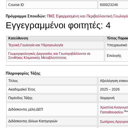
Course ID
600023246
Πρόγραμμα Σπουδών:
ΠΜΣ Εφαρμοσμένη και Περιβαλλοντική Γεωλογία
Εγγεγραμμένοι φοιτητές: 4
Κατεύθυνση
Τύπος Παρα
Τεχνική Γεωλογία και Υδρογεωλογία
Υποχρεωτικό
Γεωμορφολογικές Διεργασίες και Γεωπεριβάλλοντα σε
Επιλογής
Συνθήκες Κλιματικής Μεταβλητότητας
Πληροφορίες Τάξης
Τίτλος
Αξιολόγηση επικι
Ακαδημαϊκό Έτος
2025 – 2026
Περίοδος Τάξης
Χειμερινή
Χριστίνα Αναγνω
Διδάσκοντες μέλη ΔΕΠ
8
Παπαθανασίου
Διδάσκοντες άλλων Κατηγοριών
Σωτήριος Αργυρο