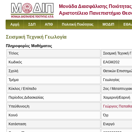
Μονάδα Διασφάλισης Ποιότητας
Αριστοτέλειο Πανεπιστήμιο Θε
Αρχή
ΣΔΠ
ΑΠΘ
Πολιτική Ποιότητας
ΜΟΔΙΠ
ΕΘΑ
Σεισμική Τεχνική Γεωλογία
Πληροφορίες Μαθήματος
Τίτλος
Σεισμική Τεχνική 
Κωδικός
EAGΜ202
Σχολή
Θετικών Επιστημ
Τμήμα
Γεωλογίας
Κύκλος / Επίπεδο
2ος / Μεταπτυχια
Περίοδος Διδασκαλίας
Χειμερινή/Εαρινή
Υπεύθυνος/η
Γεώργιος Παπαθα
Κοινό
Όχι
Κατάσταση
Ενεργό