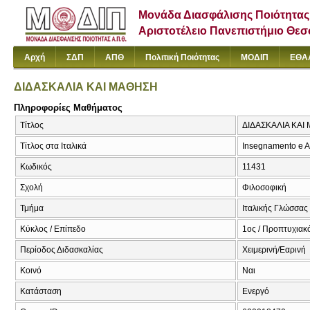
Μονάδα Διασφάλισης Ποιότητας
Αριστοτέλειο Πανεπιστήμιο Θε
Αρχή
ΣΔΠ
ΑΠΘ
Πολιτική Ποιότητας
ΜΟΔΙΠ
ΕΘΑ
ΔΙΔΑΣΚΑΛΙΑ ΚΑΙ ΜΑΘΗΣΗ
Πληροφορίες Μαθήματος
Τίτλος
ΔΙΔΑΣΚΑΛΙΑ ΚΑΙ
Τίτλος στα Ιταλικά
Insegnamento e 
Κωδικός
11431
Σχολή
Φιλοσοφική
Τμήμα
Ιταλικής Γλώσσας 
Κύκλος / Επίπεδο
1ος / Προπτυχιακ
Περίοδος Διδασκαλίας
Χειμερινή/Εαρινή
Κοινό
Ναι
Κατάσταση
Ενεργό