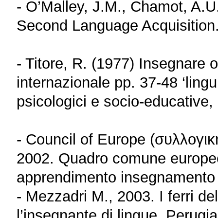
- O’Malley, J.M., Chamot, A.U.
Second Language Acquisition.
- Titore, R. (1977) Insegnare o
internazionale pp. 37-48 ‘lingu
psicologici e socio-educative, 
- Council of Europe (συλλογι
2002. Quadro comune europeo d
apprendimento insegnamento v
- Mezzadri M., 2003. I ferri d
l’insegnante di lingue. Perugi