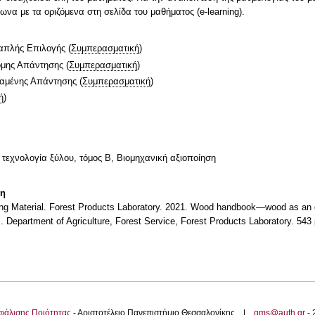
α με τα οριζόμενα στη σελίδα του μαθήματος (e-learning).
απλής Επιλογής
(
Συμπερασματική
)
ομης Απάντησης
(
Συμπερασματική
)
ταμένης Απάντησης
(
Συμπερασματική
)
ή
)
 τεχνολογία ξύλου, τόμος Β, Βιομηχανική αξιοποίηση
τη
 Material. Forest Products Laboratory. 2021. Wood handbook—wood as an en
Department of Agriculture, Forest Service, Forest Products Laboratory. 543 p
φάλισης Ποιότητας
- Αριστοτέλειο Πανεπιστήμιο Θεσσαλονίκης |
qms@auth.gr
-