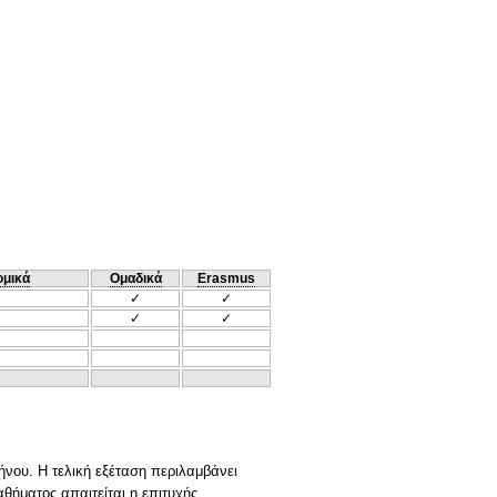
ομικά
Ομαδικά
Erasmus
✓
✓
✓
✓
ήνου. Η τελική εξέταση περιλαμβάνει
θήματος απαιτείται η επιτυχής