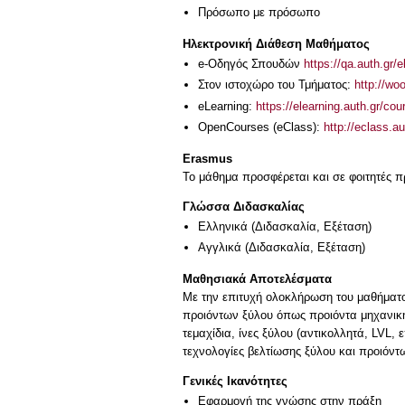
Πρόσωπο με πρόσωπο
Ηλεκτρονική Διάθεση Μαθήματος
e-Οδηγός Σπουδών
https://qa.auth.gr/
Στον ιστοχώρο του Τμήματος:
http://wo
eLearning:
https://elearning.auth.gr/co
OpenCourses (eClass):
http://eclass.
Erasmus
Το μάθημα προσφέρεται και σε φοιτητές
Γλώσσα Διδασκαλίας
Ελληνικά
(Διδασκαλία, Εξέταση)
Αγγλικά
(Διδασκαλία, Εξέταση)
Μαθησιακά Αποτελέσματα
Με την επιτυχή ολοκλήρωση του μαθήματος 
προιόντων ξύλου όπως προιόντα μηχανική
τεμαχίδια, ίνες ξύλου (αντικολλητά, LVL
Γενικές Ικανότητες
Εφαρμογή της γνώσης στην πράξη