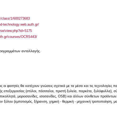
el/class/1/600273683
od-technology.web.auth.gr/
urse/view.php?id=5175
auth.gr/courses/OCRS443/
 προγραμμάτων ανταλλαγής.
οι φοιτητές θα κατέχουν γνώσεις σχετικά με τα μέσα και τις τεχνολογίες παρα
ς επεξεργασίας (στύλοι, πάσσαλοι, πριστή ξυλεία, παρκέτα, ξυλόφυλλα), 
, επικολλητά, μοριοσανίδες, ισοσανίδες, OSB) και άλλων σύνθετων προϊόντων