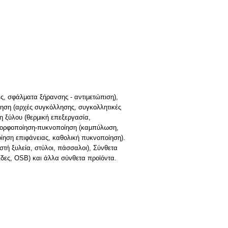
ές, σφάλματα ξήρανσης - αντιμετώπιση),
λληση (αρχές συγκόλλησης, συγκολλητικές
 ξύλου (θερμική επεξεργασία,
, μορφοποίηση-πυκνοποίηση (καμπύλωση,
ίηση επιφάνειας, καθολική πυκνοποίηση).
στή ξυλεία, στύλοι, πάσσαλοι), Σύνθετα
νίδες, OSB) και άλλα σύνθετα προϊόντα.