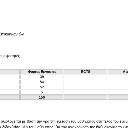
Επικοινωνιών
ους φοιτητές
Φόρτος Εργασίας
ECTS
Ατ
39
54
52
5
150
ξιολογείται με βάση την γραπτή εξέταση του μαθήματος στο τέλος του εξαμ
διδαχθείσα ύλη του μαθήματος. Για την ανακοίνωση της βαθμολογίας του μα