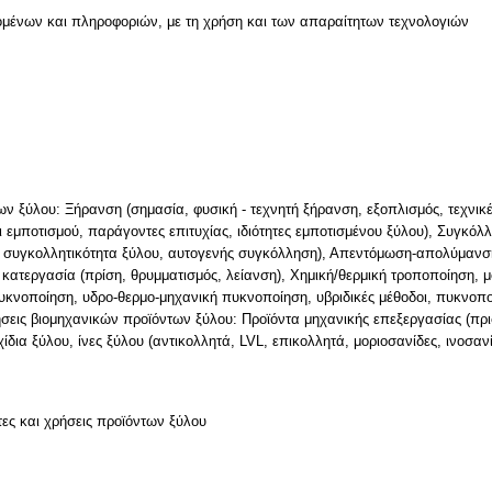
μένων και πληροφοριών, με τη χρήση και των απαραίτητων τεχνολογιών
ων ξύλου: Ξήρανση (σημασία, φυσική - τεχνητή ξήρανση, εξοπλισμός, τεχνικ
ι εμποτισμού, παράγοντες επιτυχίας, ιδιότητες εμποτισμένου ξύλου), Συγκό
 συγκολλητικότητα ξύλου, αυτογενής συγκόλληση), Απεντόμωση-απολύμανση
 κατεργασία (πρίση, θρυμματισμός, λείανση), Χημική/θερμική τροποποίηση
υκνοποίηση, υδρο-θερμο-μηχανική πυκνοποίηση, υβριδικές μέθοδοι, πυκνοπο
ήσεις βιομηχανικών προϊόντων ξύλου: Προϊόντα μηχανικής επεξεργασίας (πρι
ίδια ξύλου, ίνες ξύλου (αντικολλητά, LVL, επικολλητά, μοριοσανίδες, ινοσα
τες και χρήσεις προϊόντων ξύλου