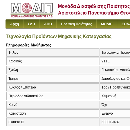
Μονάδα Διασφάλισης Ποιότητας
Αριστοτέλειο Πανεπιστήμιο Θε
Αρχή
ΣΔΠ
ΑΠΘ
Πολιτική Ποιότητας
ΜΟΔΙΠ
ΕΘΑ
Τεχνολογία Προϊόντων Μηχανικής Κατεργασίας
Πληροφορίες Μαθήματος
Τίτλος
Τεχνολογία Προϊό
Κωδικός
911Ε
Σχολή
Γεωπονίας, Δασολ
Τμήμα
Δασολογίας και Φ
Κύκλος / Επίπεδο
1ος / Προπτυχιακ
Περίοδος Διδασκαλίας
Χειμερινή
Κοινό
Όχι
Κατάσταση
Ενεργό
Course ID
600019487