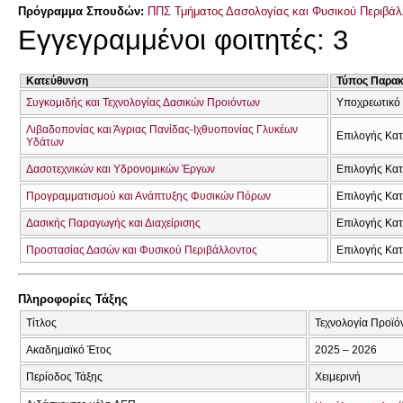
Πρόγραμμα Σπουδών:
ΠΠΣ Τμήματος Δασολογίας και Φυσικού Περιβάλ
Εγγεγραμμένοι φοιτητές: 3
Κατεύθυνση
Τύπος Παρα
Συγκομιδής και Τεχνολογίας Δασικών Προιόντων
Υποχρεωτικό
Λιβαδοπονίας και Άγριας Πανίδας-Ιχθυοπονίας Γλυκέων
Επιλογής Κα
Υδάτων
Δασοτεχνικών και Υδρονομικών Έργων
Επιλογής Κα
Προγραμματισμού και Ανάπτυξης Φυσικών Πόρων
Επιλογής Κα
Δασικής Παραγωγής και Διαχείρισης
Επιλογής Κα
Προστασίας Δασών και Φυσικού Περιβάλλοντος
Επιλογής Κα
Πληροφορίες Τάξης
Τίτλος
Τεχνολογία Προϊό
Ακαδημαϊκό Έτος
2025 – 2026
Περίοδος Τάξης
Χειμερινή