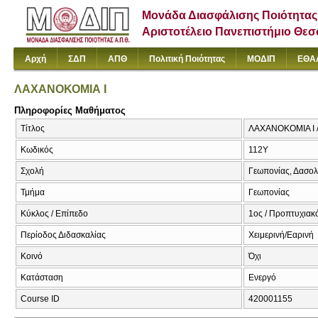
Μονάδα Διασφάλισης Ποιότητας
Αριστοτέλειο Πανεπιστήμιο Θε
Αρχή
ΣΔΠ
ΑΠΘ
Πολιτική Ποιότητας
ΜΟΔΙΠ
ΕΘΑ
ΛΑΧΑΝΟΚΟΜΙΑ Ι
Πληροφορίες Μαθήματος
Τίτλος
ΛΑΧΑΝΟΚΟΜΙΑ Ι 
Κωδικός
112Υ
Σχολή
Γεωπονίας, Δασολ
Τμήμα
Γεωπονίας
Κύκλος / Επίπεδο
1ος / Προπτυχιακ
Περίοδος Διδασκαλίας
Χειμερινή/Εαρινή
Κοινό
Όχι
Κατάσταση
Ενεργό
Course ID
420001155