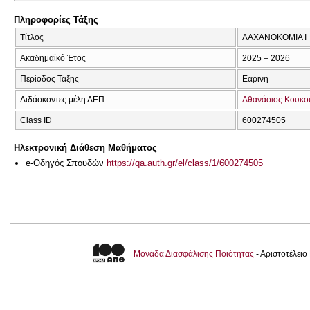
Πληροφορίες Τάξης
Τίτλος
ΛΑΧΑΝΟΚΟΜΙΑ Ι
Ακαδημαϊκό Έτος
2025 – 2026
Περίοδος Τάξης
Εαρινή
Διδάσκοντες μέλη ΔΕΠ
Αθανάσιος Κουκο
Class ID
600274505
Ηλεκτρονική Διάθεση Μαθήματος
e-Οδηγός Σπουδών
https://qa.auth.gr/el/class/1/600274505
Μονάδα Διασφάλισης Ποιότητας
- Αριστοτέλει