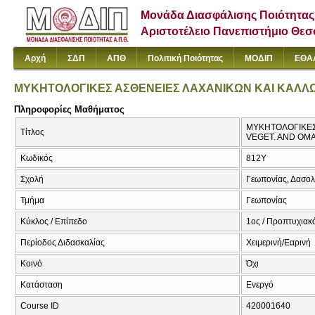
Μονάδα Διασφάλισης Ποιότητας
Αριστοτέλειο Πανεπιστήμιο Θε
Αρχή
ΣΔΠ
ΑΠΘ
Πολιτική Ποιότητας
ΜΟΔΙΠ
ΕΘΑ
ΜΥΚΗΤΟΛΟΓΙΚΕΣ ΑΣΘΕΝΕΙΕΣ ΛΑΧΑΝΙΚΩΝ ΚΑΙ ΚΑΛΛ
Πληροφορίες Μαθήματος
ΜΥΚΗΤΟΛΟΓΙΚΕΣ
Τίτλος
VEGET. AND OM
Κωδικός
812Υ
Σχολή
Γεωπονίας, Δασολ
Τμήμα
Γεωπονίας
Κύκλος / Επίπεδο
1ος / Προπτυχιακό
Περίοδος Διδασκαλίας
Χειμερινή/Εαρινή
Κοινό
Όχι
Κατάσταση
Ενεργό
Course ID
420001640