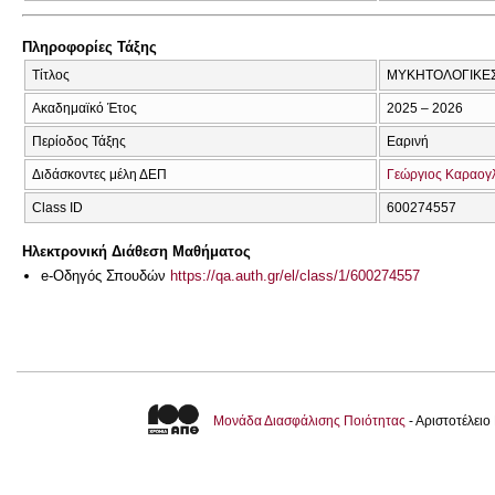
Πληροφορίες Τάξης
Τίτλος
ΜΥΚΗΤΟΛΟΓΙΚΕΣ
Ακαδημαϊκό Έτος
2025 – 2026
Περίοδος Τάξης
Εαρινή
Διδάσκοντες μέλη ΔΕΠ
Γεώργιος Καραογ
Class ID
600274557
Ηλεκτρονική Διάθεση Μαθήματος
e-Οδηγός Σπουδών
https://qa.auth.gr/el/class/1/600274557
Μονάδα Διασφάλισης Ποιότητας
- Αριστοτέλει