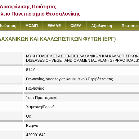
Διασφάλισης Ποιότητας
έλειο Πανεπιστήμιο Θεσσαλονίκης
Ποιότητας
ΜΟΔΙΠ
ΕΘΑΑΕ
ΟΜΕΑ
Αξιολόγηση
Πιστοποί
ΑΧΑΝΙΚΩΝ ΚΑΙ ΚΑΛΛΩΠΙΣΤΙΚΩΝ ΦΥΤΩΝ (ΕΡΓ)
ΜΥΚΗΤΟΛΟΓΙΚΕΣ ΑΣΘΕΝΕΙΕΣ ΛΑΧΑΝΙΚΩΝ ΚΑΙ ΚΑΛΛΩΠΙΣΤΙΚΩΝ
DISEASES OF VEGET.AND OMAMENTAL PLANTS (PRACTICALS
814Υ
Γεωπονίας, Δασολογίας και Φυσικού Περιβάλλοντος
Γεωπονίας
1ος / Προπτυχιακό
Χειμερινή/Εαρινή
Όχι
Ενεργό
420001642