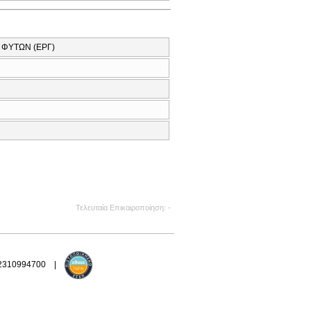
 ΦΥΤΩΝ (ΕΡΓ)
Τελευταία Επικαιροποίηση
-
 2310994700 |