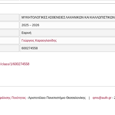
ΜΥΚΗΤΟΛΟΓΙΚΕΣ ΑΣΘΕΝΕΙΕΣ ΛΑΧΑΝΙΚΩΝ ΚΑΙ ΚΑΛΛΩΠΙΣΤΙΚΩΝ
2025 – 2026
Εαρινή
Γεώργιος Καραογλανίδης
600274558
el/class/1/600274558
φάλισης Ποιότητας
- Αριστοτέλειο Πανεπιστήμιο Θεσσαλονίκης |
qms@auth.gr
-