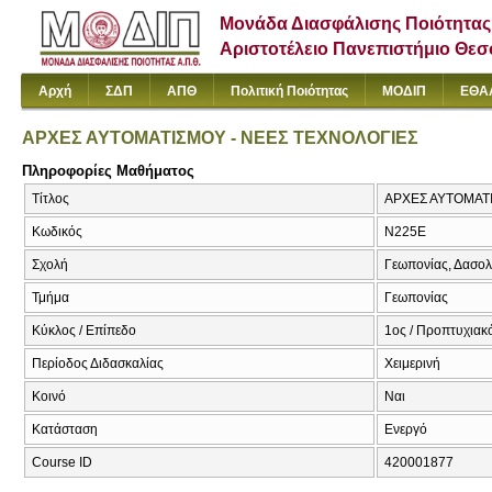
Μονάδα Διασφάλισης Ποιότητας
Αριστοτέλειο Πανεπιστήμιο Θε
Αρχή
ΣΔΠ
ΑΠΘ
Πολιτική Ποιότητας
ΜΟΔΙΠ
ΕΘΑ
ΑΡΧΕΣ ΑΥΤΟΜΑΤΙΣΜΟΥ - ΝΕΕΣ ΤΕΧΝΟΛΟΓΙΕΣ
Πληροφορίες Μαθήματος
Τίτλος
ΑΡΧΕΣ ΑΥΤΟΜΑΤΙ
Κωδικός
Ν225Ε
Σχολή
Γεωπονίας, Δασολ
Τμήμα
Γεωπονίας
Κύκλος / Επίπεδο
1ος / Προπτυχιακό
Περίοδος Διδασκαλίας
Χειμερινή
Κοινό
Ναι
Κατάσταση
Ενεργό
Course ID
420001877