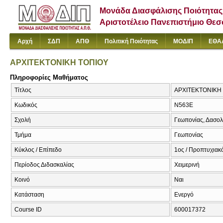
Μονάδα Διασφάλισης Ποιότητας
Αριστοτέλειο Πανεπιστήμιο Θε
Αρχή
ΣΔΠ
ΑΠΘ
Πολιτική Ποιότητας
ΜΟΔΙΠ
ΕΘΑ
ΑΡΧΙΤΕΚΤΟΝΙΚΗ ΤΟΠΙΟΥ
Πληροφορίες Μαθήματος
Τίτλος
ΑΡΧΙΤΕΚΤΟΝΙΚΗ
Κωδικός
Ν563Ε
Σχολή
Γεωπονίας, Δασολ
Τμήμα
Γεωπονίας
Κύκλος / Επίπεδο
1ος / Προπτυχιακ
Περίοδος Διδασκαλίας
Χειμερινή
Κοινό
Ναι
Κατάσταση
Ενεργό
Course ID
600017372