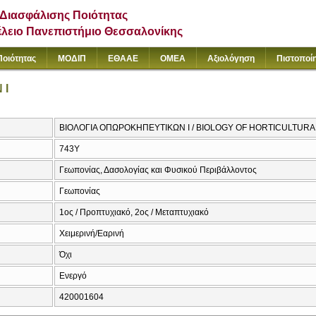
Διασφάλισης Ποιότητας
έλειο Πανεπιστήμιο Θεσσαλονίκης
Ποιότητας
ΜΟΔΙΠ
ΕΘΑΑΕ
ΟΜΕΑ
Αξιολόγηση
Πιστοποί
 Ι
ΒΙΟΛΟΓΙΑ ΟΠΩΡΟΚΗΠΕΥΤΙΚΩΝ Ι / BIOLOGY OF HORTICULTURA
743Υ
Γεωπονίας, Δασολογίας και Φυσικού Περιβάλλοντος
Γεωπονίας
1ος / Προπτυχιακό, 2ος / Μεταπτυχιακό
Χειμερινή/Εαρινή
Όχι
Ενεργό
420001604