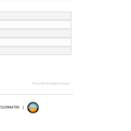
Τελευταία Επικαιροποίηση
-
 2310994700 |