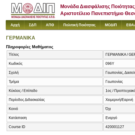
Μονάδα Διασφάλισης Ποιότητας
Αριστοτέλειο Πανεπιστήμιο Θε
Αρχή
ΣΔΠ
ΑΠΘ
Πολιτική Ποιότητας
ΜΟΔΙΠ
ΕΘΑ
ΓΕΡΜΑΝΙΚΑ
Πληροφορίες Μαθήματος
Τίτλος
ΓΕΡΜΑΝΙΚΑ / G
Κωδικός
096Υ
Σχολή
Γεωπονίας, Δασολ
Τμήμα
Γεωπονίας
Κύκλος / Επίπεδο
1ος / Προπτυχιακ
Περίοδος Διδασκαλίας
Χειμερινή/Εαρινή
Κοινό
Όχι
Κατάσταση
Ενεργό
Course ID
420001127