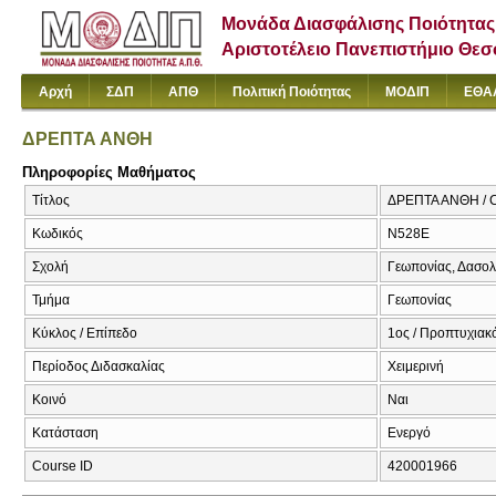
Μονάδα Διασφάλισης Ποιότητας
Αριστοτέλειο Πανεπιστήμιο Θε
Αρχή
ΣΔΠ
ΑΠΘ
Πολιτική Ποιότητας
ΜΟΔΙΠ
ΕΘΑ
ΔΡΕΠΤΑ ΑΝΘΗ
Πληροφορίες Μαθήματος
Τίτλος
ΔΡΕΠΤΑ ΑΝΘΗ /
Κωδικός
Ν528Ε
Σχολή
Γεωπονίας, Δασολ
Τμήμα
Γεωπονίας
Κύκλος / Επίπεδο
1ος / Προπτυχιακ
Περίοδος Διδασκαλίας
Χειμερινή
Κοινό
Ναι
Κατάσταση
Ενεργό
Course ID
420001966