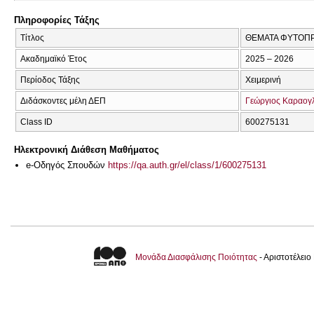
Πληροφορίες Τάξης
Τίτλος
ΘΕΜΑΤΑ ΦΥΤΟΠΡ
Ακαδημαϊκό Έτος
2025 – 2026
Περίοδος Τάξης
Χειμερινή
Διδάσκοντες μέλη ΔΕΠ
Γεώργιος Καραογ
Class ID
600275131
Ηλεκτρονική Διάθεση Μαθήματος
e-Οδηγός Σπουδών
https://qa.auth.gr/el/class/1/600275131
Μονάδα Διασφάλισης Ποιότητας
- Αριστοτέλει