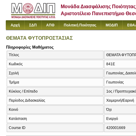
Μονάδα Διασφάλισης Ποιότητας
Αριστοτέλειο Πανεπιστήμιο Θε
Αρχή
ΣΔΠ
ΑΠΘ
Πολιτική Ποιότητας
ΜΟΔΙΠ
ΕΘΑ
ΘΕΜΑΤΑ ΦΥΤΟΠΡΟΣΤΑΣΙΑΣ
Πληροφορίες Μαθήματος
Τίτλος
ΘΕΜΑΤΑ ΦΥΤΟΠΡ
Κωδικός
841Ε
Σχολή
Γεωπονίας, Δασολ
Τμήμα
Γεωπονίας
Κύκλος / Επίπεδο
1ος / Προπτυχιακ
Περίοδος Διδασκαλίας
Χειμερινή/Εαρινή
Κοινό
Όχι
Κατάσταση
Ενεργό
Course ID
420001669