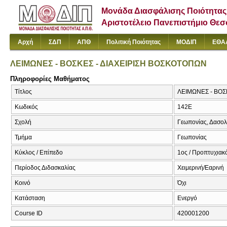
Μονάδα Διασφάλισης Ποιότητας
Αριστοτέλειο Πανεπιστήμιο Θε
Αρχή
ΣΔΠ
ΑΠΘ
Πολιτική Ποιότητας
ΜΟΔΙΠ
ΕΘΑ
ΛΕΙΜΩΝΕΣ - ΒΟΣΚΕΣ - ΔΙΑΧΕΙΡΙΣΗ ΒΟΣΚΟΤΟΠΩΝ
Πληροφορίες Μαθήματος
Τίτλος
ΛΕΙΜΩΝΕΣ - ΒΟ
Κωδικός
142Ε
Σχολή
Γεωπονίας, Δασολ
Τμήμα
Γεωπονίας
Κύκλος / Επίπεδο
1ος / Προπτυχιακ
Περίοδος Διδασκαλίας
Χειμερινή/Εαρινή
Κοινό
Όχι
Κατάσταση
Ενεργό
Course ID
420001200