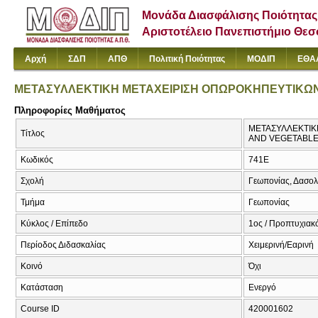
Μονάδα Διασφάλισης Ποιότητας
Αριστοτέλειο Πανεπιστήμιο Θε
Αρχή
ΣΔΠ
ΑΠΘ
Πολιτική Ποιότητας
ΜΟΔΙΠ
ΕΘΑ
ΜΕΤΑΣΥΛΛΕΚΤΙΚΗ ΜΕΤΑΧΕΙΡΙΣΗ ΟΠΩΡΟΚΗΠΕΥΤΙΚΩ
Πληροφορίες Μαθήματος
ΜΕΤΑΣΥΛΛΕΚΤΙΚ
Τίτλος
AND VEGETABL
Κωδικός
741Ε
Σχολή
Γεωπονίας, Δασολ
Τμήμα
Γεωπονίας
Κύκλος / Επίπεδο
1ος / Προπτυχιακό
Περίοδος Διδασκαλίας
Χειμερινή/Εαρινή
Κοινό
Όχι
Κατάσταση
Ενεργό
Course ID
420001602