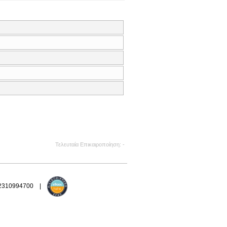
Τελευταία Επικαιροποίηση
-
 2310994700 |