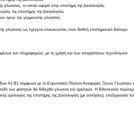
κής γλώσσας, το οποίο αφορά στην επιστήμη της Δασολογίας
λογίας της επιστήμης της Δασολογίας
ικών όρων της γερμανικής γλώσσας
κής γλώσσας ως εχέγγυο επικοινωνίας στον διεθνή επιστημονικό διάλογο.
μένων και πληροφοριών, με τη χρήση και των απαραίτητων τεχνολογιών
πέδων Α1-Β1 σύμφωνα με το Ευρωπαϊκό Πλαίσιο Αναφοράς Ξένων Γλωσσών κ
εδο των φοιτητών θα διδαχθεί γλώσσα και ορολογία. Η διδασκαλία περιλαμβ
ής ορολογίας της επιστήμης της Δασολογίας (με ασκήσεις), επεξεργασία λεξ