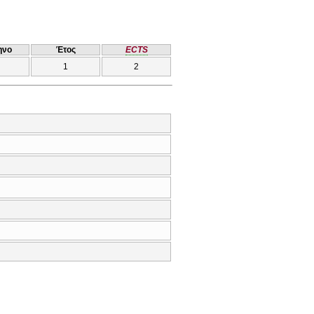
ηνο
Έτος
ECTS
1
2