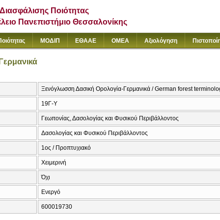
Διασφάλισης Ποιότητας
έλειο Πανεπιστήμιο Θεσσαλονίκης
Ποιότητας
ΜΟΔΙΠ
ΕΘΑΑΕ
ΟΜΕΑ
Αξιολόγηση
Πιστοποί
Γερμανικά
Ξενόγλωσση Δασική Ορολογία-Γερμανικά / German forest terminolo
19Γ-Υ
Γεωπονίας, Δασολογίας και Φυσικού Περιβάλλοντος
Δασολογίας και Φυσικού Περιβάλλοντος
1ος / Προπτυχιακό
Χειμερινή
Όχι
Ενεργό
600019730