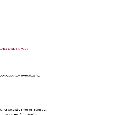
el/class/1/600275630
 προγραμμάτων ανταλλαγής.
 οι φοιτητές είναι σε θέση να:
πιστήμης της Δασολογίας