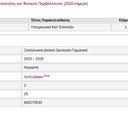
σολογίας και Φυσικού Περιβάλλοντος (2020-σήμερα)
Τύπος Παρακολούθησης
Εξάμ
Υποχρεωτικό Κατ' Επιλογήν
1
Ξενόγλωσση Δασική Ορολογία-Γερμανικά
2025 – 2026
Χειμερινή
2ωρ
Αγνή Δάφφα
2
26
600275630