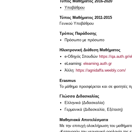
Τύπος Μαθήματος 2016-2020
Υποβάθρου
Τύπος Μαθήματος 2011-2015
Γενικού Υποβάθρου
Τρόπος Παράδοσης
Πρόσωπο με πρόσωπο
Ηλεκτρονική Διάθεση Μαθήματος
e-Οδηγός Σπουδών
https://qa.auth.gr/
eLearning:
elearning.auth.gr
Άλλη:
https://agnidaffa.weebly.com/
Erasmus
Το μάθημα προσφέρεται και σε φοιτητές
Γλώσσα Διδασκαλίας
Ελληνικά
(Διδασκαλία)
Γερμανικά
(Διδασκαλία, Εξέταση)
Μαθησιακά Αποτελέσματα
Με την επιτυχή ολοκλήρωση του μαθήματος,
-Κατανοούν την γερμανική ορολογία της ε