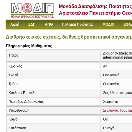
Μονάδα Διασφάλισης Ποιότητας
Αριστοτέλειο Πανεπιστήμιο Θε
Αρχή
ΣΔΠ
ΑΠΘ
Πολιτική Ποιότητας
ΜΟΔΙΠ
ΕΘΑ
Διαθρησκειακές σχέσεις, διεθνείς θρησκευτικοί οργανισ
Πληροφορίες Μαθήματος
Διαθρησκειακές σχέ
Τίτλος
international rel
Κωδικός
Α4
Σχολή
Θεολογική
Τμήμα
Θεολογίας
Κύκλος / Επίπεδο
2ος / Μεταπτυχια
Περίοδος Διδασκαλίας
Χειμερινή
Υπεύθυνος/η
Στυλιανός Τσομπα
Κοινό
Όχι
Κατάσταση
Ενεργό