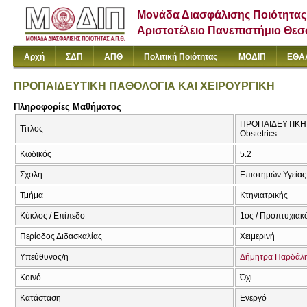
Μονάδα Διασφάλισης Ποιότητας
Αριστοτέλειο Πανεπιστήμιο Θε
Αρχή
ΣΔΠ
ΑΠΘ
Πολιτική Ποιότητας
ΜΟΔΙΠ
ΕΘΑ
ΠΡΟΠΑΙΔΕΥΤΙΚΗ ΠΑΘΟΛΟΓΙΑ ΚΑΙ ΧΕΙΡΟΥΡΓΙΚΗ
Πληροφορίες Μαθήματος
ΠΡΟΠΑΙΔΕΥΤΙΚΗ ΠΑ
Τίτλος
Obstetrics
Κωδικός
5.2
Σχολή
Επιστημών Υγείας
Τμήμα
Κτηνιατρικής
Κύκλος / Επίπεδο
1ος / Προπτυχιακ
Περίοδος Διδασκαλίας
Χειμερινή
Υπεύθυνος/η
Δήμητρα Παρδάλ
Κοινό
Όχι
Κατάσταση
Ενεργό