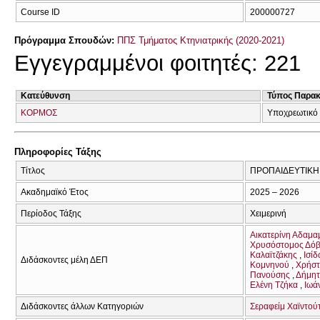
Course ID
200000727
Πρόγραμμα Σπουδών:
ΠΠΣ Τμήματος Κτηνιατρικής (2020-2021)
Εγγεγραμμένοι φοιτητές: 221
Κατεύθυνση
Τύπος Παρα
ΚΟΡΜΟΣ
Υποχρεωτικό
Πληροφορίες Τάξης
Τίτλος
ΠΡΟΠΑΙΔΕΥΤΙΚΗ 
Ακαδημαϊκό Έτος
2025 – 2026
Περίοδος Τάξης
Χειμερινή
Αικατερίνη Αδαμ
Χρυσόστομος Δό
Καλαϊτζάκης
Ισί
Διδάσκοντες μέλη ΔΕΠ
Κομνηνού
Χρήστ
Πανούσης
Δήμητ
Ελένη Τζήκα
Ιωά
Διδάσκοντες άλλων Κατηγοριών
Σεραφείμ Χαϊντού