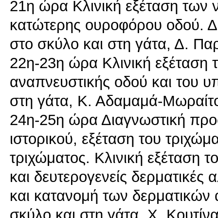
21η ώρα Κλινική εξέταση των 
κατώτερης ουροφόρου οδού. Δ
στο σκύλο και στη γάτα, Δ. Π
22η-23η ώρα Κλινική εξέταση 
αναπνευστικής οδού και του υ
στη γάτα, Κ. Αδαμαμά-Μωραίτ
24η-25η ώρα Διαγνωστική προ
ιστορικού, εξέταση του τριχώμ
τριχώματος. Κλινική εξέταση τ
και δευτερογενείς δερματικές 
και κατανομή των δερματικών
σκύλο και στη γάτα, Χ. Κουτίν