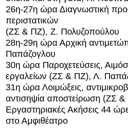
26η-27η ώρα Διαγνωστική προ
περιστατικών
(ΖΣ & ΠΖ), Ζ. Πολυζοπούλου
28η-29η ώρα Αρχική αντιμετώπ
Παπάζογλου
30η ώρα Παροχετεύσεις, Αιμό
εργαλείων (ΖΣ & ΠΖ), Λ. Παπά
31η ώρα Λοιμώξεις, αντιμικρο
αντισηψία αποστείρωση (ΖΣ &
Εργαστηριακές Ακήσεις 44 ώρες
στο Αμφιθέατρο