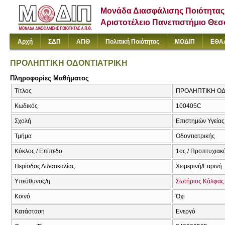
Μονάδα Διασφάλισης Ποιότητας
Αριστοτέλειο Πανεπιστήμιο Θε
Αρχή
ΣΔΠ
ΑΠΘ
Πολιτική Ποιότητας
ΜΟΔΙΠ
ΕΘΑ
ΠΡΟΛΗΠΤΙΚΗ ΟΔΟΝΤΙΑΤΡΙΚΗ
Πληροφορίες Μαθήματος
Τίτλος
ΠΡΟΛΗΠΤΙΚΗ ΟΔΟΝ
Κωδικός
100405C
Σχολή
Επιστημών Υγείας
Τμήμα
Οδοντιατρικής
Κύκλος / Επίπεδο
1ος / Προπτυχιακ
Περίοδος Διδασκαλίας
Χειμερινή/Εαρινή
Υπεύθυνος/η
Σωτήριος Κάλφας
Κοινό
Όχι
Κατάσταση
Ενεργό