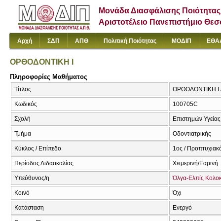
Μονάδα Διασφάλισης Ποιότητας
Αριστοτέλειο Πανεπιστήμιο Θε
Αρχή
ΣΔΠ
ΑΠΘ
Πολιτική Ποιότητας
ΜΟΔΙΠ
ΕΘΑ
ΟΡΘΟΔΟΝΤΙΚΗ Ι
Πληροφορίες Μαθήματος
Τίτλος
ΟΡΘΟΔΟΝΤΙΚΗ Ι / 
Κωδικός
100705C
Σχολή
Επιστημών Υγείας
Τμήμα
Οδοντιατρικής
Κύκλος / Επίπεδο
1ος / Προπτυχιακ
Περίοδος Διδασκαλίας
Χειμερινή/Εαρινή
Υπεύθυνος/η
Όλγα-Ελπίς Κολο
Κοινό
Όχι
Κατάσταση
Ενεργό