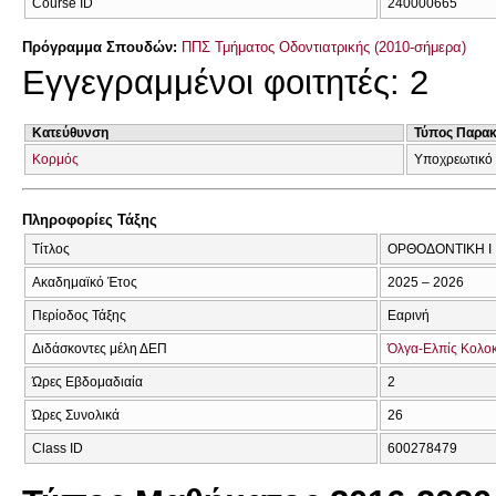
Course ID
240000665
Πρόγραμμα Σπουδών:
ΠΠΣ Τμήματος Οδοντιατρικής (2010-σήμερα)
Εγγεγραμμένοι φοιτητές: 2
Κατεύθυνση
Τύπος Παρα
Κορμός
Υποχρεωτικό
Πληροφορίες Τάξης
Τίτλος
ΟΡΘΟΔΟΝΤΙΚΗ Ι
Ακαδημαϊκό Έτος
2025 – 2026
Περίοδος Τάξης
Εαρινή
Διδάσκοντες μέλη ΔΕΠ
Όλγα-Ελπίς Κολο
Ώρες Εβδομαδιαία
2
Ώρες Συνολικά
26
Class ID
600278479