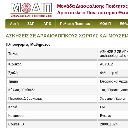
Μονάδα Διασφάλισης Ποιότητας
Αριστοτέλειο Πανεπιστήμιο Θε
Αρχή
ΣΔΠ
ΑΠΘ
Πολιτική Ποιότητας
ΜΟΔΙΠ
ΕΘΑ
ΑΣΚΗΣΕΙΣ ΣΕ ΑΡΧΑΙΟΛΟΓΙΚΟΥΣ ΧΩΡΟΥΣ ΚΑΙ ΜΟΥΣΕΙ
Πληροφορίες Μαθήματος
ΑΣΚΗΣΕΙΣ ΣΕ ΑΡΧ
Τίτλος
archaeological s
Κωδικός
ΑΒΥ312
Σχολή
Φιλοσοφική
Τμήμα
Ιστορίας και Αρχα
Κύκλος / Επίπεδο
1ος / Προπτυχιακό
Περίοδος Διδασκαλίας
Χειμερινή/Εαρινή
Κοινό
Όχι
Κατάσταση
Ενεργό
Course ID
280011324