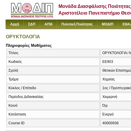
Μονάδα Διασφάλισης Ποιότητας
Αριστοτέλειο Πανεπιστήμιο Θε
Αρχή
ΣΔΠ
ΑΠΘ
Πολιτική Ποιότητας
ΜΟΔΙΠ
ΕΘΑ
ΟΡΥΚΤΟΛΟΓΙΑ
Πληροφορίες Μαθήματος
Τίτλος
ΟΡΥΚΤΟΛΟΓΙΑ / M
Κωδικός
ΕΕ903
Σχολή
Θετικών Επιστημ
Τμήμα
Χημείας
Κύκλος / Επίπεδο
1ος / Προπτυχιακ
Περίοδος Διδασκαλίας
Χειμερινή
Κοινό
Όχι
Κατάσταση
Ενεργό
Course ID
40000936