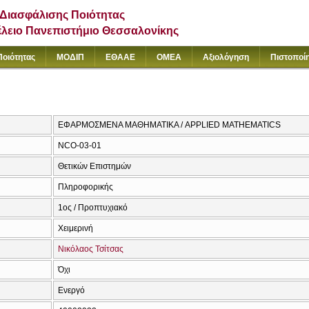
Διασφάλισης Ποιότητας
έλειο Πανεπιστήμιο Θεσσαλονίκης
Ποιότητας
ΜΟΔΙΠ
ΕΘΑΑΕ
ΟΜΕΑ
Αξιολόγηση
Πιστοποί
ΕΦΑΡΜΟΣΜΕΝΑ ΜΑΘΗΜΑΤΙΚΑ / APPLIED MATHEMATICS
NCO-03-01
Θετικών Επιστημών
Πληροφορικής
1ος / Προπτυχιακό
Χειμερινή
Νικόλαος Τσίτσας
Όχι
Ενεργό