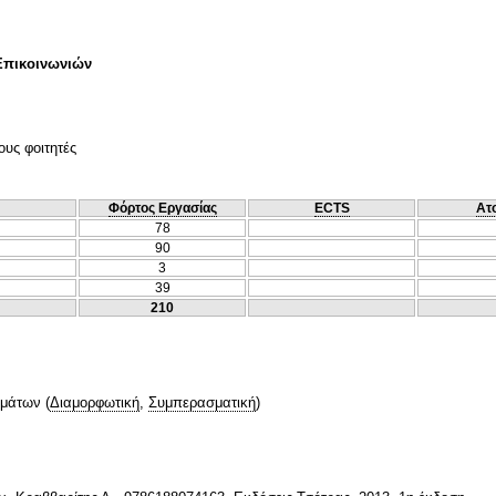
Επικοινωνιών
ους φοιτητές
Φόρτος Εργασίας
ECTS
Ατ
78
90
3
39
210
ημάτων
(
Διαμορφωτική
,
Συμπερασματική
)