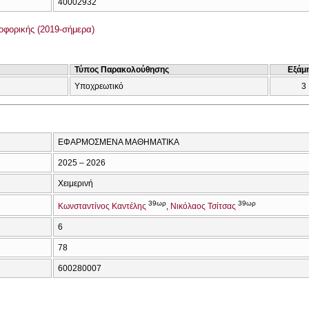
40002932
φορικής (2019-σήμερα)
Τύπος Παρακολούθησης
Εξάμ
Υποχρεωτικό
3
ΕΦΑΡΜΟΣΜΕΝΑ ΜΑΘΗΜΑΤΙΚΑ
2025 – 2026
Χειμερινή
39ωρ
39ωρ
Κωνσταντίνος Καντέλης
Νικόλαος Τσίτσας
6
78
600280007