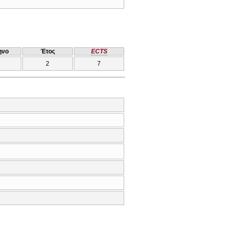
ηνο
Έτος
ECTS
2
7