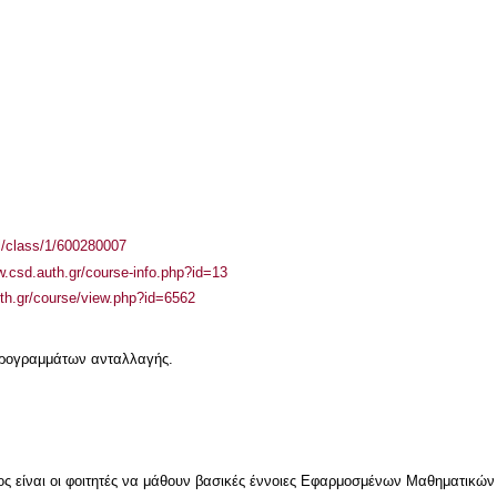
el/class/1/600280007
w.csd.auth.gr/course-info.php?id=13
auth.gr/course/view.php?id=6562
 προγραμμάτων ανταλλαγής.
τος είναι οι φοιτητές να μάθουν βασικές έννοιες Εφαρμοσμένων Μαθηματικών