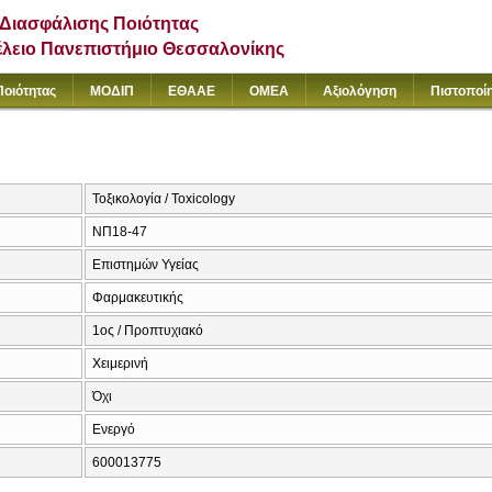
Διασφάλισης Ποιότητας
έλειο Πανεπιστήμιο Θεσσαλονίκης
Ποιότητας
ΜΟΔΙΠ
ΕΘΑΑΕ
ΟΜΕΑ
Αξιολόγηση
Πιστοποί
Τοξικολογία / Toxicology
ΝΠ18-47
Επιστημών Υγείας
Φαρμακευτικής
1ος / Προπτυχιακό
Χειμερινή
Όχι
Ενεργό
600013775