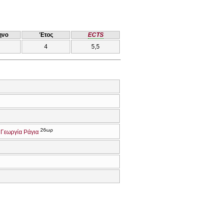
ηνο
Έτος
ECTS
4
5,5
26ωρ
Γεωργία Ράγια