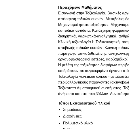
Περιεχόμενο Μαθήματος
Εισαγωγή στην Τοξικολογία. Βασικές αρχέ
απέκκριση τοξικών ουσιών. Μεταβολισμός 
Μηχανισμοί ηπατοτοξικότητας. Μηχανισμοί
και ειδικά αντίδοτα. Κατάχρηση φαρμάκων
διουρητικά, ναρκωτικά-αναλγητικά, ανθρώπ
Κλινική τοξικολογία Ι: Τοξικοκινητική, 
αποβολής τοξικών ουσιών. Κλινική τοξικολ
παράγωγα φαιναζοθειαζίνης, αντιχολινεργ
οργανοφωσφορικοί εστέρες, καρβαμιδικοί 
Η μελέτη της τοξικότητας διαφόρων περιβα
επιδράσεων σε συγκεκριμένα όργανα-στόχ
Τοξικολογία γενετικού υλικού - μεταλλάξ
περιβαλλοντικούς παράγοντες (ακτινοβολί
Τοξικότητα Αιμοποιητικού συστήματος. Το
Τύποι Εκπαιδευτικού Υλικού
Σημειώσεις
Διαφάνειες
Πολυμεσικό υλικό