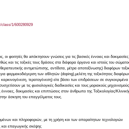
el/class/1/600280929
 οι φοιτητές θα aπόκτησoυν γνώσεις για τις βασικές έννοιες και δοκιμασίες
ώς και τις τοξικές τους δράσεις στα διάφορα όργανα και ιστούς του σώματος
θεραπευτικής αντιμετώπισης, αντίδοτα, μέτρα αποτοξίνωσης) διαφόρων τοξ
 για φαρμακοδιέγερση των αθλητών (doping),μελέτη της τοξικότητας διαφόρ
χ. καρκινογένεση, τερατογένεση) είτε βάσει των επιδράσεων σε συγκεκριμένα
υσχετίσουν με τις φυσιολογικές διαδικασίες και τους μοριακούς μηχανισμούς
ές έννοιες, δοκιμασίες και επιπτώσεις στον άνθρωπο της Τοξικολογίας/Κλινι
στην άσκηση του επαγγέλματος τους.
μένων και πληροφοριών, με τη χρήση και των απαραίτητων τεχνολογιών
ς και επαγωγικής σκέψης