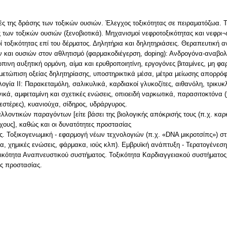
ς της δράσης των τοξικών ουσιών. Έλεγχος τοξικότητας σε πειραματόζωα. Τ
των τοξικών ουσιών (ξενοβιοτικά). Μηχανισμοί νεφροτοξικότητας και νεφρι
 τοξικότητας επί του δέρματος. Δηλητήρια και δηλητηριάσεις. Θεραπευτική 
 και ουσιών στον αθλητισμό (φαρμακοδιέγερση, doping): Ανδρογόνα-αναβολι
ινη αυξητική ορμόνη, αίμα και ερυθροποιητίνη, εργογόνες βιταμίνες, μη φαρ
αντιμετώπιση οξείας δηλητηρίασης, υποστηρικτικά μέσα, μέτρα μείωσης απορρ
ογία ΙΙ: Παρακεταμόλη, σαλικυλικά, καρδιακοί γλυκοζίτες, αιθανόλη, τρικυκλ
ικά, αμφεταμίνη και σχετικές ενώσεις, οπιοειδή ναρκωτικά, παρασιτοκτόνα
εστέρες), κυανιούχα, σίδηρος, υδράργυρος.
λλοντικών παραγόντων [είτε βάσει της βιολογικής απόκρισής τους (π.χ. καρκ
ους], καθώς και οι δυνατότητες προστασίας
εις. Τοξικογενωμική - εφαρμογή νέων τεχνολογιών (π.χ. «DNA μικροτσίπς») σ
α, χημικές ενώσεις, φάρμακα, ιούς κλπ). Εμβρυϊκή ανάπτυξη - Τερατογένεση
ξικότητα Αναπνευστικού συστήματος. Τοξικότητα Καρδιαγγειακού συστήματος