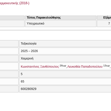
ρμακευτικής (2018-)
Τύπος Παρακολούθησης
Εξάμ
Υποχρεωτικό
7
Τοξικολογία
2025 – 2026
Χειμερινή
26ωρ
13ωρ
Κωνσταντίνος Ξανθόπουλος
Λευκοθέα Παπαδοπούλου
5
65
600280929