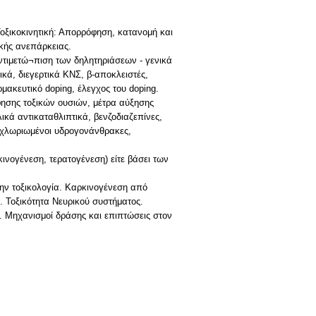
οξικοκινητική: Απορρόφηση, κατανομή και
¬κής ανεπάρκειας.
αντιμετώ¬πιση των δηλητηριάσεων - γενικά
κά, διεγερτικά ΚΝΣ, β-αποκλειστές,
μακευτικό doping, έλεγχος του doping.
όφησης τοξικών ουσιών, μέτρα αύξησης
ικά αντικαταθλιπτικά, βενζοδιαζεπίνες,
 (χλωριωμένοι υδρογονάνθρακες,
ινογένεση, τερατογένεση) είτε βάσει των
την τοξικολογία. Καρκινογένεση από
. Τοξικότητα Νευρικού συστήματος.
. Μηχανισμοί δράσης και επιπτώσεις στον