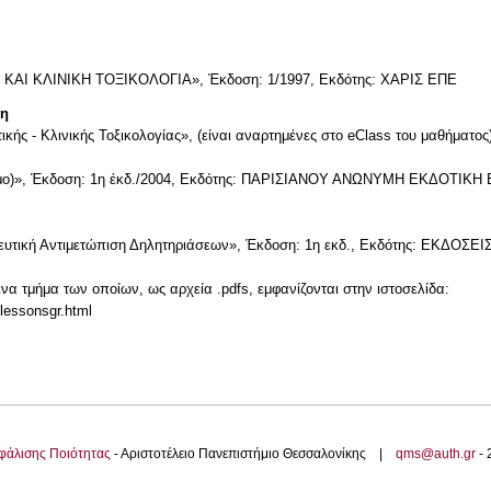
ΚΑΙ ΚΛΙΝΙΚΗ ΤΟΞΙΚΟΛΟΓΙΑ», Έκδοση: 1/1997, Εκδότης: ΧΑΡΙΣ ΕΠΕ
τη
κής - Κλινικής Τοξικολογίας», (είναι αναρτημένες στο eClass του μαθήματος
ομο)», Έκδοση: 1η έκδ./2004, Εκδότης: ΠΑΡΙΣΙΑΝΟΥ ΑΝΩΝΥΜΗ ΕΚΔΟΤΙΚ
πευτική Αντιμετώπιση Δηλητηριάσεων», Έκδοση: 1η εκδ., Εκδότης: ΕΚΔΟΣ
α τμήμα των οποίων, ως αρχεία .pdfs, εμφανίζονται στην ιστοσελίδα:
lessonsgr.html
φάλισης Ποιότητας
- Αριστοτέλειο Πανεπιστήμιο Θεσσαλονίκης |
qms@auth.gr
-