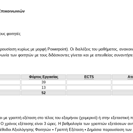
Επικοινωνιών
ους φοιτητές
αρουσίαση κυρίως με μορφή Powerpoint). Οι διαλέξεις του μαθήματος, ανακοι
νωνία των φοιτητών με τους διδάσκοντες γίνεται και με απευθείας συναντήσε
Φόρτος Εργασίας
ECTS
Ατ
39
13
52
ι με γραπτή εξέταση στο τέλος του εξαμήνου (χειμερινό) ή στην εξεταστική π
 Ο χρόνος εξέτασης είναι 3 ώρες. Η βαθμολογία των γραπτών εξετάσεων αντι
Μέθοδοι Αξιολόγησης Φοιτητών • Γραπτή Εξέταση • Δημόσια παρουσίαση των