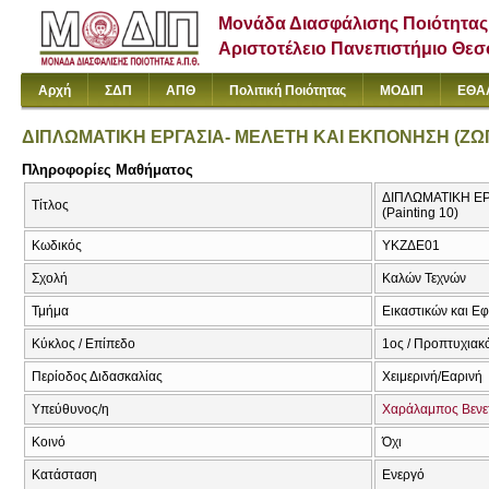
Μονάδα Διασφάλισης Ποιότητας
Αριστοτέλειο Πανεπιστήμιο Θε
Αρχή
ΣΔΠ
ΑΠΘ
Πολιτική Ποιότητας
ΜΟΔΙΠ
ΕΘΑ
ΔΙΠΛΩΜΑΤΙΚΗ ΕΡΓΑΣΙΑ- ΜΕΛΕΤΗ ΚΑΙ ΕΚΠΟΝΗΣΗ (ΖΩ
Πληροφορίες Μαθήματος
ΔΙΠΛΩΜΑΤΙΚΗ ΕΡΓ
Τίτλος
(Painting 10)
Κωδικός
ΥΚΖΔΕ01
Σχολή
Καλών Τεχνών
Τμήμα
Εικαστικών και Ε
Κύκλος / Επίπεδο
1ος / Προπτυχιακ
Περίοδος Διδασκαλίας
Χειμερινή/Εαρινή
Υπεύθυνος/η
Χαράλαμπος Βενε
Κοινό
Όχι
Κατάσταση
Ενεργό