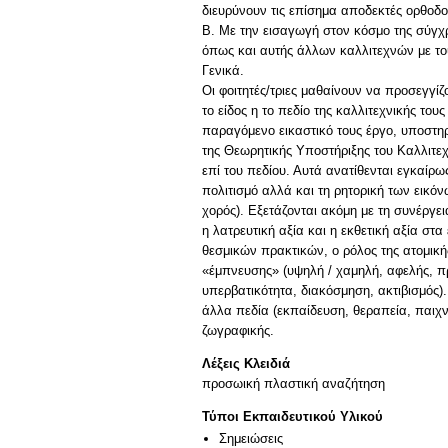
διευρύνουν τις επίσημα αποδεκτές ορθοδο
Β. Με την εισαγωγή στον κόσμο της σύγ
όπως και αυτής άλλων καλλιτεχνών με του
Γενικά.
Οι φοιτητές/τριες μαθαίνουν να προσεγγί
το είδος η το πεδίο της καλλιτεχνικής το
παραγόμενο εικαστικό τους έργο, υποστηρ
της Θεωρητικής Υποστήριξης του Καλλιτεχ
επί του πεδίου. Αυτά ανατίθενται εγκαίρω
πολιτισμό αλλά και τη ρητορική των εικόν
χορός). Εξετάζονται ακόμη με τη συνέργει
η λατρευτική αξία και η εκθετική αξία σ
θεσμικών πρακτικών, ο ρόλος της ατομική
«έμπνευσης» (υψηλή / χαμηλή, αφελής, πρω
υπερβατικότητα, διακόσμηση, ακτιβισμός)
άλλα πεδία (εκπαίδευση, θεραπεία, παιχνί
ζωγραφικής.
Λέξεις Κλειδιά
προσωική πλαστική αναζήτηση
Τύποι Εκπαιδευτικού Υλικού
Σημειώσεις