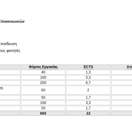
Επικοινωνιών
κπαίδευση
ους φοιτητές
Φόρτος Εργασίας
ECTS
Ατ
40
1,3
160
5,3
200
6,7
ση
60
2
50
1,7
100
3,3
50
1,7
660
22