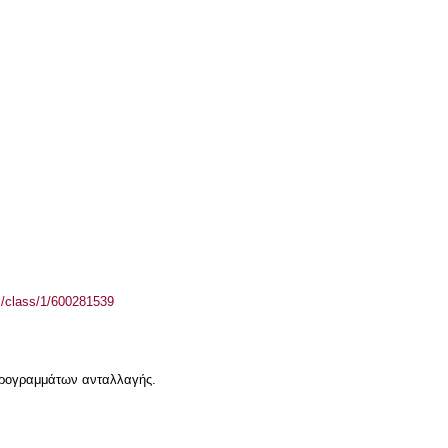
el/class/1/600281539
 προγραμμάτων ανταλλαγής.