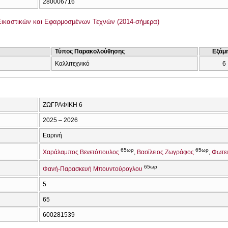
280006716
ικαστικών και Εφαρμοσμένων Τεχνών (2014-σήμερα)
Τύπος Παρακολούθησης
Εξάμ
Καλλιτεχνικό
6
ΖΩΓΡΑΦΙΚΗ 6
2025 – 2026
Εαρινή
65ωρ
65ωρ
Χαράλαμπος Βενετόπουλος
Βασίλειος Ζωγράφος
Φωτει
65ωρ
Φανή-Παρασκευή Μπουντούρογλου
5
65
600281539