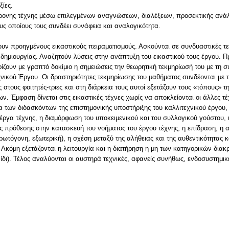
ξίες.
χρονης τέχνης μέσω επιλεγμένων αναγνώσεων, διαλέξεων, προσεκτικής ανά
ς οποίους τους συνδέει συνάφεια και αναλογικότητα.
ζουν προηγμένους εικαστικούς πειραματισμούς. Ασκούνται σε συνδυαστικές τ
υς δημιουργίας. Αναζητούν λύσεις στην ανάπτυξη του εικαστικού τους έργου. 
ίζουν με γραπτό δοκίμιο η σημειώσεις την θεωρητική τεκμηρίωσή του με τη 
νικού Έργου .Οι δραστηριότητες τεκμηρίωσης του μαθήματος συνδέονται με τη
ς στους φοιτητές-τριες και στη διάρκεια τους αυτοί εξετάζουν τους «τόπους» 
ων. Έμφαση δίνεται στις εικαστικές τέχνες χωρίς να αποκλείονται οι άλλες τ
α των διδασκόντων της επιστημονικής υποστήριξης του καλλιτεχνικού έργου, 
τα έργα τέχνης, η διαμόρφωση του υποκειμενικού και του συλλογικού γούστου
ς πρόθεσης στην κατασκευή του νοήματος του έργου τέχνης, η επίδραση, η αν
τόγονη, εξωτερική), η σχέση μεταξύ της αλήθειας και της αυθεντικότητας και
. Ακόμη εξετάζονται η λειτουργία και η διατήρηση η μη των κατηγορικών δια
δι). Τέλος αναλύονται οι αυστηρά τεχνικές, αφανείς συνήθως, ενδοσυστημικέ