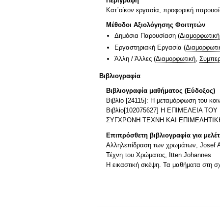
Περιγραφή
Κατ΄οίκον εργασία, προφορική παρουσία
Μέθοδοι Αξιολόγησης Φοιτητών
Δημόσια Παρουσίαση
(
Διαμορφωτική
Εργαστηριακή Εργασία
(
Διαμορφωτι
Άλλη / Άλλες
(
Διαμορφωτική
,
Συμπερ
Βιβλιογραφία
Βιβλιογραφία μαθήματος (Εύδοξος)
Βιβλίο [24115]: Η μεταμόρφωση του κοι
Βιβλίο[102075627] Η ΕΠΙΜΕΛΕΙΑ Τ
ΣΥΓΧΡΟΝΗ ΤΕΧΝΗ ΚΑΙ ΕΠΙΜΕΛΗΤΙΚΗ 
Επιπρόσθετη βιβλιογραφία για μελέ
Αλληλεπίδραση των χρωμάτων, Josef A
Τέχνη του Χρώματος, Itten Johannes
H εικαστική σκέψη. Τα μαθήματα στη 