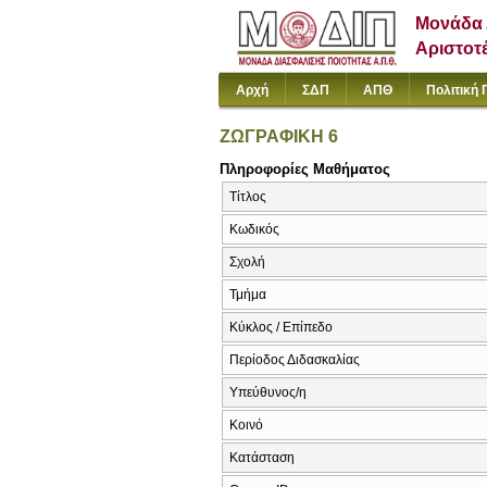
Μονάδα 
Αριστοτ
Αρχή
ΣΔΠ
ΑΠΘ
Πολιτική 
ΖΩΓΡΑΦΙΚΗ 6
Πληροφορίες Μαθήματος
Τίτλος
Κωδικός
Σχολή
Τμήμα
Κύκλος / Επίπεδο
Περίοδος Διδασκαλίας
Υπεύθυνος/η
Κοινό
Κατάσταση