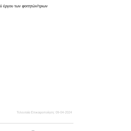
ού έργου των φοιτητών/τριων
Τελευταία Επικαιροποίηση
09-04-2024