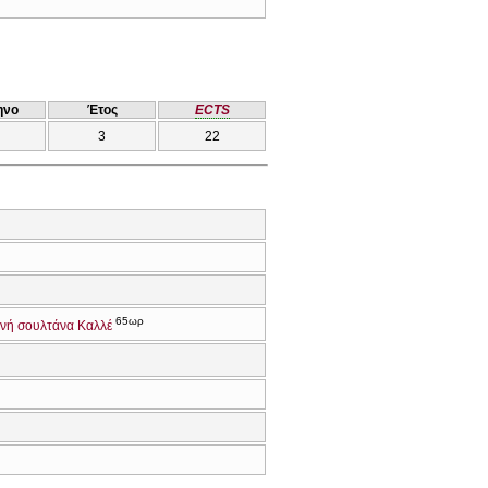
ηνο
Έτος
ECTS
3
22
65ωρ
νή σουλτάνα Καλλέ