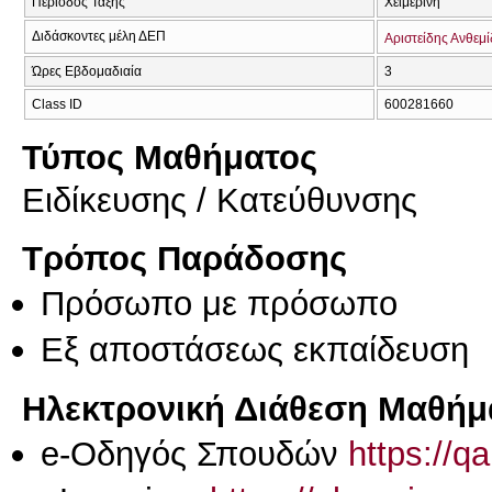
Περίοδος Τάξης
Χειμερινή
Διδάσκοντες μέλη ΔΕΠ
Αριστείδης Ανθεμ
Ώρες Εβδομαδιαία
3
Class ID
600281660
Τύπος Μαθήματος
Eιδίκευσης / Kατεύθυνσης
Τρόπος Παράδοσης
Πρόσωπο με πρόσωπο
Eξ απoστάσεως εκπαίδευση
Ηλεκτρονική Διάθεση Μαθήμ
e-Οδηγός Σπουδών
https://q