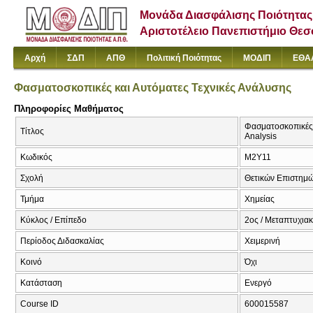
Μονάδα Διασφάλισης Ποιότητας
Αριστοτέλειο Πανεπιστήμιο Θε
Αρχή
ΣΔΠ
ΑΠΘ
Πολιτική Ποιότητας
ΜΟΔΙΠ
ΕΘΑ
Φασματοσκοπικές και Αυτόματες Τεχνικές Ανάλυσης
Πληροφορίες Μαθήματος
Φασματοσκοπικές κ
Τίτλος
Analysis
Κωδικός
Μ2Υ11
Σχολή
Θετικών Επιστημ
Τμήμα
Χημείας
Κύκλος / Επίπεδο
2ος / Μεταπτυχιακ
Περίοδος Διδασκαλίας
Χειμερινή
Κοινό
Όχι
Κατάσταση
Ενεργό
Course ID
600015587