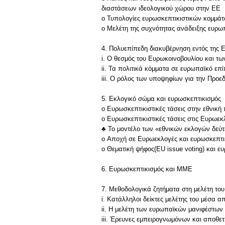
διαστάσεων ιδεολογικού χώρου στην ΕΕ
o Τυπολογίες ευρωσκεπτικιστικών κομμάτ
o Μελέτη της συχνότητας ανάδειξης ευρω
4. Πολυεπίπεδη διακυβέρνηση εντός της Ε
i. Ο θεσμός του Ευρωκοινοβουλίου και τ
ii. Τα πολιτικά κόμματα σε ευρωπαϊκό επί
iii. Ο ρόλος των υποψηφίων για την Προε
5. Εκλογικό σώμα και ευρωσκεπτικισμός
o Ευρωσκεπτικιστικές τάσεις στην εθνική 
o Ευρωσκεπτικιστικές τάσεις στις Ευρωεκ
♣ Το μοντέλο των «εθνικών εκλογών δεύτ
o Αποχή σε Ευρωεκλογές και ευρωσκεπτι
o Θεματική ψήφος(ΕU issue voting) και ε
6. Ευρωσκεπτικισμός και ΜΜΕ
7. Μεθοδολογικά ζητήματα στη μελέτη το
i. Κατάλληλοι δείκτες μελέτης του μέσα 
ii. Η μελέτη των ευρωπαϊκών μανιφέστων
iii. Έρευνες εμπειρογνωμόνων και αποθετ