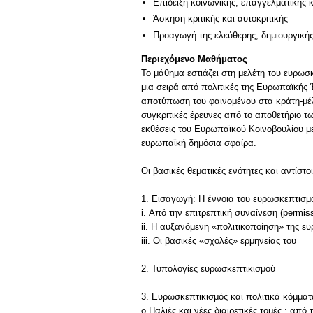
Επίδειξη κοινωνικής, επαγγελματικής 
Άσκηση κριτικής και αυτοκριτικής
Προαγωγή της ελεύθερης, δημιουργική
Περιεχόμενο Μαθήματος
Το μάθημα εστιάζει στη μελέτη του ευρωσκ
μια σειρά από πολιτικές της Ευρωπαϊκής 
αποτύπωση του φαινομένου στα κράτη-μέλ
συγκριτικές έρευνες από το αποθετήριο
εκθέσεις του Ευρωπαϊκού Κοινοβουλίου με
ευρωπαϊκή δημόσια σφαίρα.
Οι βασικές θεματικές ενότητες και αντίστο
1. Εισαγωγή: Η έννοια του ευρωσκεπτισμο
i. Από την επιτρεπτική συναίνεση (permiss
ii. Η αυξανόμενη «πολιτικοποίηση» της ε
iii. Οι βασικές «σχολές» ερμηνείας του
2. Τυπολογίες ευρωσκεπτικισμού
3. Ευρωσκεπτικισμός και πολιτικά κόμματ
o Παλιές και νέες διαιρετικές τομές : από