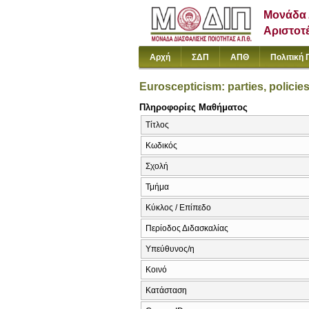
Μονάδα 
Αριστοτ
Αρχή
ΣΔΠ
ΑΠΘ
Πολιτική 
Euroscepticism: parties, policie
Πληροφορίες Μαθήματος
Τίτλος
Κωδικός
Σχολή
Τμήμα
Κύκλος / Επίπεδο
Περίοδος Διδασκαλίας
Υπεύθυνος/η
Κοινό
Κατάσταση