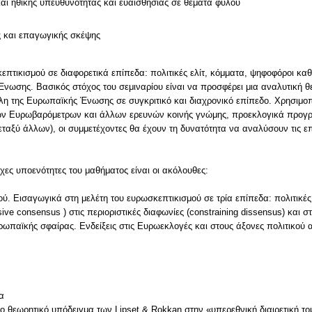
και ηθικής υπευθυνότητας και ευαισθησίας σε θέματα φύλου
ς και επαγωγικής σκέψης
επτικισμού σε διαφορετικά επίπεδα: πολιτικές ελίτ, κόμματα, ψηφοφόροι καθ
Ένωσης. Βασικός στόχος του σεμιναρίου είναι να προσφέρει μια αναλυτική θ
η της Ευρωπαϊκής Ένωσης σε συγκριτικό και διαχρονικό επίπεδο. Χρησιμοπο
 των Ευρωβαρόμετρων και άλλων ερευνών κοινής γνώμης, προεκλογικά προγ
ταξύ άλλων), οι συμμετέχοντες θα έχουν τη δυνατότητα να αναλύσουν τις ε
ιχες υποενότητες του μαθήματος είναι οι ακόλουθες:
ύ. Εισαγωγικά στη μελέτη του ευρωσκεπτικισμού σε τρία επίπεδα: πολιτικές
ive consensus ) στις περιοριστικές διαφωνίες (constraining dissensus) και σ
υρωπαϊκής σφαίρας. Ενδείξεις στις Ευρωεκλογές και στους άξονες πολιτικού
α
 το θεωρητικό υπόδειγμα των Lipset & Rokkan στην «υπερεθνική διαιρετική το