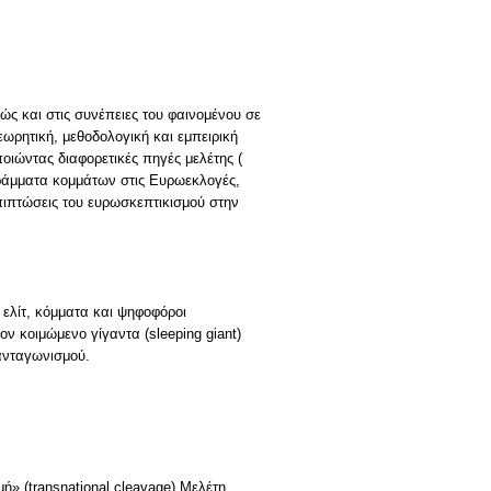
ώς και στις συνέπειες του φαινομένου σε
εωρητική, μεθοδολογική και εμπειρική
ιώντας διαφορετικές πηγές μελέτης (
ράμματα κομμάτων στις Ευρωεκλογές,
πιπτώσεις του ευρωσκεπτικισμού στην
 ελίτ, κόμματα και ψηφοφόροι
τον κοιμώμενο γίγαντα (sleeping giant)
 ανταγωνισμού.
μή» (transnational cleavage).Μελέτη