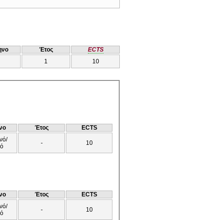
ηνο
Έτος
ECTS
1
10
νο
Έτος
ECTS
νό/
-
10
νό
νο
Έτος
ECTS
νό/
-
10
νό