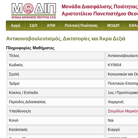
Μονάδα Διασφάλισης Ποιότητας
Αριστοτέλειο Πανεπιστήμιο Θε
Αρχή
ΣΔΠ
ΑΠΘ
Πολιτική Ποιότητας
ΜΟΔΙΠ
ΕΘΑ
Αντικοινοβουλευτισμός, Δικτατορίες και Άκρα Δεξιά
Πληροφορίες Μαθήματος
Τίτλος
Αντικοινοβουλευτισ
Κωδικός
ΚΥ0604
Σχολή
Κοινωνικών και Ο
Τμήμα
Πολιτικών Επιστ
Κύκλος / Επίπεδο
1ος / Προπτυχιακό
Περίοδος Διδασκαλίας
Χειμερινή
Υπεύθυνος/η
Σπυρίδων Μαρκέτ
Κοινό
Ναι
Κατάσταση
Ενεργό