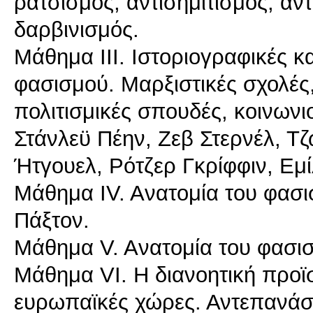
ρατσισμός, αντισημιτισμός, αν
δαρβινισμός.
Mάθημα ΙII. Ιστοριογραφικές κα
φασισμού. Μαρξιστικές σχολές
πολιτισμικές σπουδές, κοινωνιο
Στάνλεϋ Πέην, Ζεβ Στερνέλ, Τ
Ήτγουελ, Ρότζερ Γκρίφφιν, Εμίλ
Mάθημα ΙV. Aνατομία του φασ
Πάξτον.
Mάθημα V. Aνατομία του φασισμ
Mάθημα VΙ. Η διανοητική προϊ
ευρωπαϊκές χώρες. Αντεπανάστ