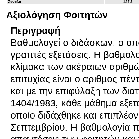
Σύνολο
137.5
Αξιολόγηση Φοιτητών
Περιγραφή
Βαθμολογεί ο διδάσκων, ο οπ
γραπτές εξετάσεις. Η βαθµολ
κλίµακα των ακέραιων αριθµώ
επιτυχίας είναι ο αριθµός πέν
και µε την επιφύλαξη των δια
1404/1983, κάθε µάθηµα εξετά
οποίο διδάχθηκε και επιπλέον
Σεπτεµβρίου. Η βαθμολογία π