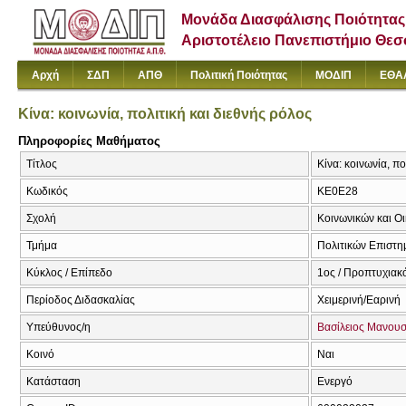
Μονάδα Διασφάλισης Ποιότητας
Αριστοτέλειο Πανεπιστήμιο Θε
Αρχή
ΣΔΠ
ΑΠΘ
Πολιτική Ποιότητας
ΜΟΔΙΠ
ΕΘΑ
Κίνα: κοινωνία, πολιτική και διεθνής ρόλος
Πληροφορίες Μαθήματος
Τίτλος
Κίνα: κοινωνία, πο
Κωδικός
ΚΕ0Ε28
Σχολή
Κοινωνικών και Ο
Τμήμα
Πολιτικών Επιστ
Κύκλος / Επίπεδο
1ος / Προπτυχιακ
Περίοδος Διδασκαλίας
Χειμερινή/Εαρινή
Υπεύθυνος/η
Βασίλειος Μανου
Κοινό
Ναι
Κατάσταση
Ενεργό