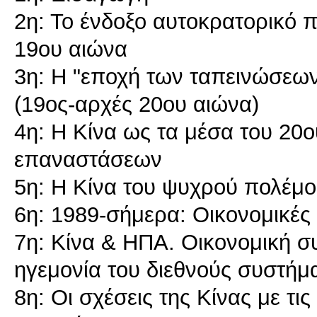
2η: Το ένδοξο αυτοκρατορικό π
19ου αιώνα
3η: Η "εποχή των ταπεινώσεων"
(19ος-αρχές 20ου αιώνα)
4η: Η Κίνα ως τα μέσα του 20ο
επαναστάσεων
5η: Η Κίνα του ψυχρού πολέμο
6η: 1989-σήμερα: Οικονομικές 
7η: Κίνα & ΗΠΑ. Οικονομική σ
ηγεμονία του διεθνούς συστήμ
8η: Οι σχέσεις της Κίνας με τι