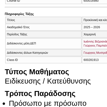
Course ID
600016980
Πληροφορίες Τάξης
Τίτλος
Προκλινική και κ
Ακαδημαϊκό Έτος
2025 – 2026
Περίοδος Τάξης
Χειμερινή
Ιωάννης Βιζιριανά
Διδάσκοντες μέλη ΔΕΠ
Γεώργιος Παμπαλ
Διδάσκοντες άλλων Κατηγοριών
Γεωργιος Μυστρι
Class ID
600281913
Τύπος Μαθήματος
Eιδίκευσης / Kατεύθυνσης
Τρόπος Παράδοσης
Πρόσωπο με πρόσωπο