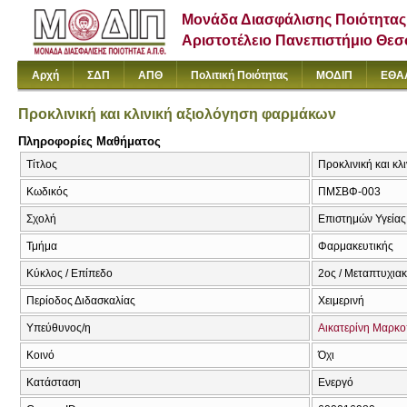
Μονάδα Διασφάλισης Ποιότητας
Αριστοτέλειο Πανεπιστήμιο Θε
Αρχή
ΣΔΠ
ΑΠΘ
Πολιτική Ποιότητας
ΜΟΔΙΠ
ΕΘΑ
Προκλινική και κλινική αξιολόγηση φαρμάκων
Πληροφορίες Μαθήματος
Τίτλος
Προκλινική και κλ
Κωδικός
ΠΜΣΒΦ-003
Σχολή
Επιστημών Υγείας
Τμήμα
Φαρμακευτικής
Κύκλος / Επίπεδο
2ος / Μεταπτυχια
Περίοδος Διδασκαλίας
Χειμερινή
Υπεύθυνος/η
Αικατερίνη Μαρκ
Κοινό
Όχι
Κατάσταση
Ενεργό