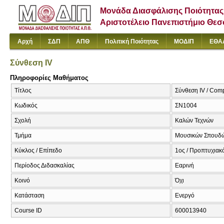
Μονάδα Διασφάλισης Ποιότητας
Αριστοτέλειο Πανεπιστήμιο Θε
Αρχή
ΣΔΠ
ΑΠΘ
Πολιτική Ποιότητας
ΜΟΔΙΠ
ΕΘΑ
Σύνθεση IV
Πληροφορίες Μαθήματος
Τίτλος
Σύνθεση IV / Comp
Κωδικός
ΣΝ1004
Σχολή
Καλών Τεχνών
Τμήμα
Μουσικών Σπουδ
Κύκλος / Επίπεδο
1ος / Προπτυχιακ
Περίοδος Διδασκαλίας
Εαρινή
Κοινό
Όχι
Κατάσταση
Ενεργό
Course ID
600013940