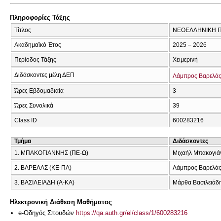
Πληροφορίες Τάξης
Τίτλος
ΝΕΟΕΛΛΗΝΙΚΗ Π
Ακαδημαϊκό Έτος
2025 – 2026
Περίοδος Τάξης
Χειμερινή
Διδάσκοντες μέλη ΔΕΠ
Λάμπρος Βαρελά
Ώρες Εβδομαδιαία
3
Ώρες Συνολικά
39
Class ID
600283216
Τμήμα
Διδάσκοντες
1. ΜΠΑΚΟΓΙΑΝΝΗΣ (ΠΕ-Ω)
Μιχαήλ Μπακογιά
2. ΒΑΡΕΛΑΣ (ΚΕ-ΠΑ)
Λάμπρος Βαρελά
3. ΒΑΣΙΛΕΙΑΔΗ (Α-ΚΑ)
Μάρθα Βασιλειάδ
Ηλεκτρονική Διάθεση Μαθήματος
e-Οδηγός Σπουδών
https://qa.auth.gr/el/class/1/600283216