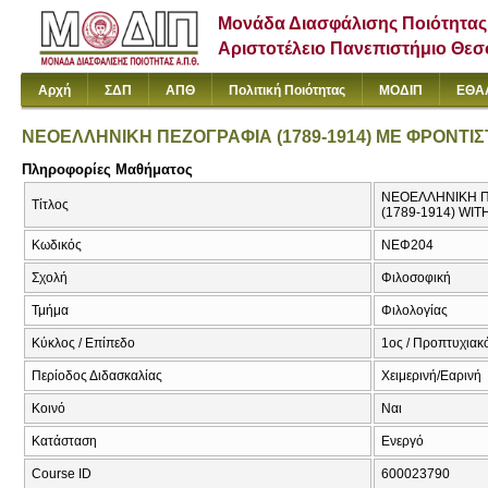
Μονάδα Διασφάλισης Ποιότητας
Αριστοτέλειο Πανεπιστήμιο Θε
Αρχή
ΣΔΠ
ΑΠΘ
Πολιτική Ποιότητας
ΜΟΔΙΠ
ΕΘΑ
ΝΕΟΕΛΛΗΝΙΚΗ ΠΕΖΟΓΡΑΦΙΑ (1789-1914) ΜΕ ΦΡΟΝΤΙ
Πληροφορίες Μαθήματος
ΝΕΟΕΛΛΗΝΙΚΗ Π
Τίτλος
(1789-1914) WI
Κωδικός
ΝΕΦ204
Σχολή
Φιλοσοφική
Τμήμα
Φιλολογίας
Κύκλος / Επίπεδο
1ος / Προπτυχιακ
Περίοδος Διδασκαλίας
Χειμερινή/Εαρινή
Κοινό
Ναι
Κατάσταση
Ενεργό
Course ID
600023790