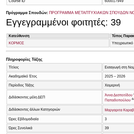
Course ID
600017949
Πρόγραμμα Σπουδών:
ΠΡΟΓΡΑΜΜΑ ΜΕΤΑΠΤΥΧΙΑΚΩΝ ΣΠΟΥΔΩΝ ΝΟ
Εγγεγραμμένοι φοιτητές: 39
Κατεύθυνση
Τύπος Παρα
ΚΟΡΜΟΣ
Υποχρεωτικό
Πληροφορίες Τάξης
Τίτλος
Εισαγωγή στη Νο
Ακαδημαϊκό Έτος
2025 – 2026
Περίοδος Τάξης
Χειμερινή
Άννα Δεσποτίδου
Διδάσκοντες μέλη ΔΕΠ
4
Παπαδοπούλου
Διδάσκοντες άλλων Κατηγοριών
Μαργαριτα Καραβ
Ώρες Εβδομαδιαία
3
Ώρες Συνολικά
39