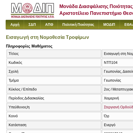
Μονάδα Διασφάλισης Ποιότητας
Αριστοτέλειο Πανεπιστήμιο Θε
Αρχή
ΣΔΠ
ΑΠΘ
Πολιτική Ποιότητας
ΜΟΔΙΠ
ΕΘΑ
Εισαγωγή στη Νομοθεσία Τροφίμων
Πληροφορίες Μαθήματος
Τίτλος
Εισαγωγή στη Νομ
Κωδικός
ΝΤΠ104
Σχολή
Γεωπονίας, Δασολ
Τμήμα
Γεωπονίας
Κύκλος / Επίπεδο
2ος / Μεταπτυχια
Περίοδος Διδασκαλίας
Χειμερινή
Υπεύθυνος/η
Στεργιανή Ορδού
Κοινό
Όχι
Κατάσταση
Ενεργό