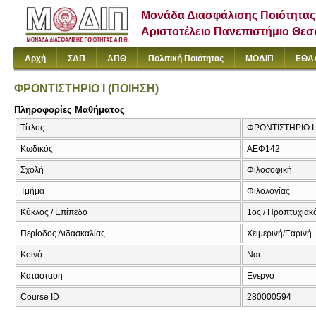
Μονάδα Διασφάλισης Ποιότητας
Αριστοτέλειο Πανεπιστήμιο Θε
Αρχή
ΣΔΠ
ΑΠΘ
Πολιτική Ποιότητας
ΜΟΔΙΠ
ΕΘΑ
ΦΡΟΝΤΙΣΤΗΡΙΟ Ι (ΠΟΙΗΣΗ)
Πληροφορίες Μαθήματος
Τίτλος
ΦΡΟΝΤΙΣΤΗΡΙΟ Ι 
Κωδικός
ΑΕΦ142
Σχολή
Φιλοσοφική
Τμήμα
Φιλολογίας
Κύκλος / Επίπεδο
1ος / Προπτυχιακ
Περίοδος Διδασκαλίας
Χειμερινή/Εαρινή
Κοινό
Ναι
Κατάσταση
Ενεργό
Course ID
280000594