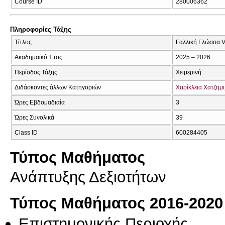
Course ID
280006362
Πληροφορίες Τάξης
Τίτλος
Γαλλική Γλώσσα V:
Ακαδημαϊκό Έτος
2025 – 2026
Περίοδος Τάξης
Χειμερινή
Διδάσκοντες άλλων Κατηγοριών
Χαρίκλεια Χατζημ
Ώρες Εβδομαδιαία
3
Ώρες Συνολικά
39
Class ID
600284405
Τύπος Μαθήματος
Ανάπτυξης Δεξιοτήτων
Τύπος Μαθήματος 2016-2020
Επιστημονικής Περιοχής