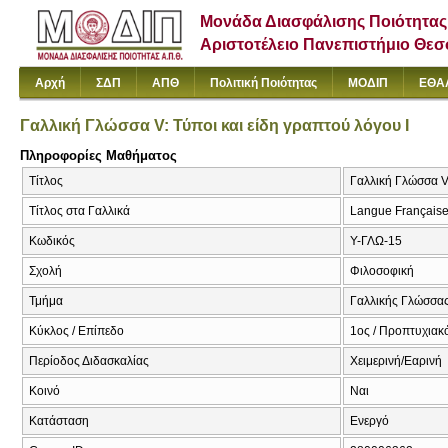
Μονάδα Διασφάλισης Ποιότητας
Αριστοτέλειο Πανεπιστήμιο Θε
Αρχή
ΣΔΠ
ΑΠΘ
Πολιτική Ποιότητας
ΜΟΔΙΠ
ΕΘΑ
Γαλλική Γλώσσα V: Τύποι και είδη γραπτού λόγου Ι
Πληροφορίες Μαθήματος
Τίτλος
Γαλλική Γλώσσα V:
Τίτλος στα Γαλλικά
Langue Française V
Κωδικός
Υ-ΓΛΩ-15
Σχολή
Φιλοσοφική
Τμήμα
Γαλλικής Γλώσσας
Κύκλος / Επίπεδο
1ος / Προπτυχιακ
Περίοδος Διδασκαλίας
Χειμερινή/Εαρινή
Κοινό
Ναι
Κατάσταση
Ενεργό