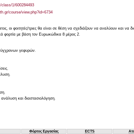
el/class/1/600284493
auth.gr/course/view.php?id=6734
ος, οι φοιτητές/τριες θα είναι σε θέση να σχεδιάζουν να αναλύουν και να 
κά φορτία με βάση τον Ευρωκώδικα 8 μέρος 2.
 σύγχρονων γεφυρών.
σεις.
άλυση.
ση.
 ανάλυση και διαστασιολόγηση.
Φόρτος Εργασίας
ECTS
Ατ