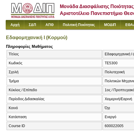
Μονάδα Διασφάλισης Ποιότητας
Αριστοτέλειο Πανεπιστήμιο Θε
Αρχή
ΣΔΠ
ΑΠΘ
Πολιτική Ποιότητας
ΜΟΔΙΠ
ΕΘΑ
Εδαφομηχανική Ι (Κορμού)
Πληροφορίες Μαθήματος
Τίτλος
Εδαφομηχανική Ι (
Κωδικός
ΤΕ5300
Σχολή
Πολυτεχνική
Τμήμα
Πολιτικών Μηχαν
Κύκλος / Επίπεδο
1ος / Προπτυχιακ
Περίοδος Διδασκαλίας
Χειμερινή/Εαρινή
Κοινό
Όχι
Κατάσταση
Ενεργό
Course ID
600022005