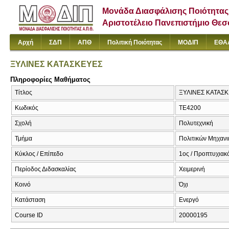
Μονάδα Διασφάλισης Ποιότητας
Αριστοτέλειο Πανεπιστήμιο Θε
Αρχή
ΣΔΠ
ΑΠΘ
Πολιτική Ποιότητας
ΜΟΔΙΠ
ΕΘΑ
ΞΥΛΙΝΕΣ ΚΑΤΑΣΚΕΥΕΣ
Πληροφορίες Μαθήματος
Τίτλος
ΞΥΛΙΝΕΣ ΚΑΤΑΣΚΕΥ
Κωδικός
ΤΕ4200
Σχολή
Πολυτεχνική
Τμήμα
Πολιτικών Μηχαν
Κύκλος / Επίπεδο
1ος / Προπτυχιακ
Περίοδος Διδασκαλίας
Χειμερινή
Κοινό
Όχι
Κατάσταση
Ενεργό
Course ID
20000195