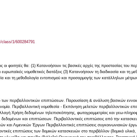
el/class/1/600284791
 οι φοιτητές θα: (1) Κατανοήσουν τις βασικές αρχές της προστασίας του πε
αι ευρωπαϊκές νομοθετικές διατάξεις (3) Κατανοήσουν τη διαδικασία και τη 
ία και τη μεθοδολογία εντοπισμού και προσαρμογής των κατάλληλων μέτρω
ο των περιβαλλοντικών επιπτώσεων. Παρουσίαση & ανάλυση βασικών εννοιώ
ονομία. Περιβαλλοντική νομοθεσία - Εκπόνηση μελετών περιβαλλοντικών επ
αλλαγή Χρήση δεδομένων τηλεπισκόπησης, φωτογραμμετρίας και γεω-πληρο
 δεδομένων και επιπτώσεων. Περιβαλλοντικές επιπτώσεις από την κατασκευή
ών και Λιμενικών Έργων Περιβαλλοντικές επιπτώσεις συγκοινωνιακών έργων
τικές επιπτώσεις των δομικών κατασκευών στο περιβάλλον (δομικά υλικά, δ