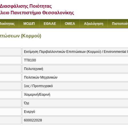
Διασφάλισης Ποιότητας
έλειο Πανεπιστήμιο Θεσσαλονίκης
Ποιότητας
ΜΟΔΙΠ
ΕΘΑΑΕ
ΟΜΕΑ
Αξιολόγηση
Πιστοποί
ιπτώσεων (Κορμού)
Εκτίμηση Περιβαλλοντικών Επιπτώσεων (Κορμού) / Environmental 
ΤΤ8100
Πολυτεχνική
Πολιτικών Μηχανικών
1ος / Προπτυχιακό
Χειμερινή/Εαρινή
Όχι
Ενεργό
600022028