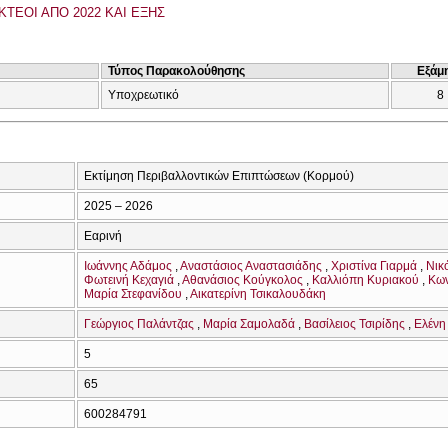
ΚΤΕΟΙ ΑΠΟ 2022 ΚΑΙ ΕΞΗΣ
Τύπος Παρακολούθησης
Εξάμ
Υποχρεωτικό
8
Εκτίμηση Περιβαλλοντικών Επιπτώσεων (Κορμού)
2025 – 2026
Εαρινή
Ιωάννης Αδάμος
Αναστάσιος Αναστασιάδης
Χριστίνα Γιαρμά
Νικ
Φωτεινή Κεχαγιά
Αθανάσιος Κούγκολος
Καλλιόπη Κυριακού
Κων
Μαρία Στεφανίδου
Αικατερίνη Τσικαλουδάκη
Γεώργιος Παλάντζας
Μαρία Σαμολαδά
Βασίλειος Τσιρίδης
Ελένη
5
65
600284791