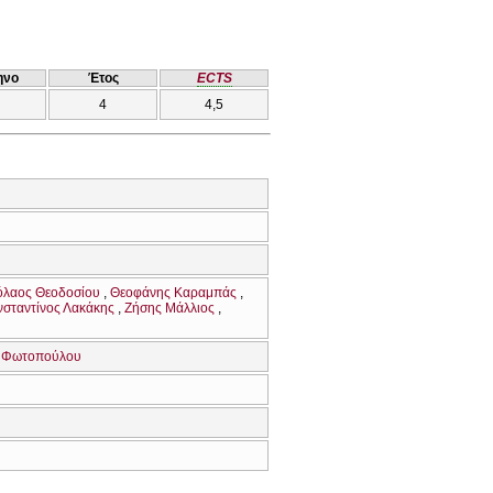
ηνο
Έτος
ECTS
4
4,5
όλαος Θεοδοσίου
Θεοφάνης Καραμπάς
σταντίνος Λακάκης
Ζήσης Μάλλιος
 Φωτοπούλου